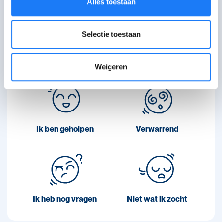
Alles toestaan
pagina?
Je feedback helpt ons om betere
Selectie toestaan
content te maken.
Weigeren
Ik ben geholpen
Verwarrend
Ik heb nog vragen
Niet wat ik zocht