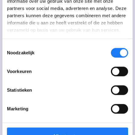
informatie over uw gebruik van onze site met onze
partners voor social media, adverteren en analyse. Deze
Chat met De Druglijn
partners kunnen deze gegevens combineren met andere
Maandag-vrijdag: 12:00-18:00 uur
informatie die u aan ze heeft verstrekt of die ze hebben
verzameld op basis van uw gebruik van hun services.
Mail met De Druglijn
Toestemmingsselectie
Antwoord binnen 5 werkdagen
Noodzakelijk
Bel met De Druglijn
Voorkeuren
078 15 10 20. Maandag-vrijdag: 10:00-20:00
uur
Statistieken
Niet gevonden wat je zocht?
Praat met een andere hulp- of infolijn
Marketing
Wat vond je van deze