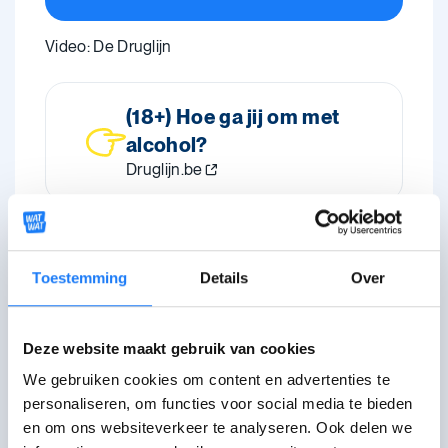
Video: De Druglijn
(18+) Hoe ga jij om met
alcohol?
Druglijn.be
Hoe ga jij om met
alcohol en drugs?
Toestemming
Details
Over
Kickwise.be
Deze website maakt gebruik van cookies
We gebruiken cookies om content en advertenties te
personaliseren, om functies voor social media te bieden
Praat erover
en om ons websiteverkeer te analyseren. Ook delen we