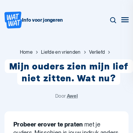
Info voor jongeren
Home
Liefde en vrienden
Verliefd
Mijn ouders zien mijn lief
niet zitten. Wat nu?
Door
Awel
Probeer erover te praten
met je
ouders. Misschien is jouw indruk anders