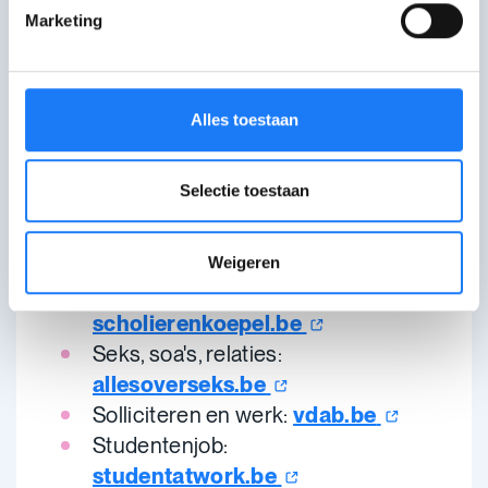
Marketing
Alcohol en andere drugs:
druglijn.be
Geld verdienen:
Alles toestaan
mijngeldenik.be
Gezondheid, je lichaam:
Selectie toestaan
gezondheidenwetenschap.be
Je rechten als minderjarige:
tzitemzo.be
Weigeren
Je rechten op school:
scholierenkoepel.be
Seks, soa's, relaties:
allesoverseks.be
Solliciteren en werk:
vdab.be
Studentenjob:
studentatwork.be