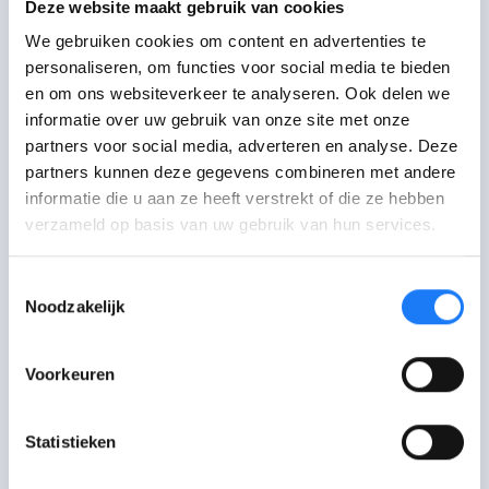
gaat met hoe iets in het nieuws komt.
Deze website maakt gebruik van cookies
Journalisten maken altijd keuzes
en
We gebruiken cookies om content en advertenties te
hoe goed ze ook hun best doen,
soms
personaliseren, om functies voor social media te bieden
en om ons websiteverkeer te analyseren. Ook delen we
brengen ze niet het volledige beeld.
informatie over uw gebruik van onze site met onze
partners voor social media, adverteren en analyse. Deze
Ook influencers geven soms nieuws.
partners kunnen deze gegevens combineren met andere
Zijn influencers altijd betrouwbaar?
informatie die u aan ze heeft verstrekt of die ze hebben
verzameld op basis van uw gebruik van hun services.
Info over seks, geld, drugs,
Toestemmingsselectie
gezondheid, werk ...
Noodzakelijk
Zoek je info over iets wat niet in het
Voorkeuren
nieuws komt?
Hier vind je betrouwbare bronnen over
Statistieken
...