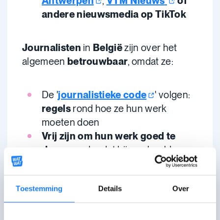
Antwerpen
,
VTM
Nieuws
of
andere nieuwsmedia op TikTok
Journalisten
in
België
zijn over het
algemeen
betrouwbaar
, omdat ze:
De '
journalistieke code
' volgen:
regels
rond hoe ze hun werk
moeten doen
Vrij zijn om hun werk goed te
doen
, zonder dat bijvoorbeeld
politici zeggen wat ze moeten doen
(
Press Freedom
Index
).
Toestemming
Details
Over
Het
kan
natuurlijk dat
jij niet akkoord