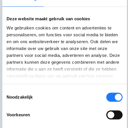
Praat erover
Deze website maakt gebruik van cookies
We gebruiken cookies om content en advertenties te
Chat met CLB
personaliseren, om functies voor social media te bieden
Maandag, dinsdag, donderdag 17:00-21:00
en om ons websiteverkeer te analyseren. Ook delen we
uur. Woensdag 14:00-21:00 uur.
informatie over uw gebruik van onze site met onze
Schoolvakanties: maandag-donderdag
partners voor social media, adverteren en analyse. Deze
14:00-21:00 uur.
partners kunnen deze gegevens combineren met andere
informatie die u aan ze heeft verstrekt of die ze hebben
Ga langs bij ANBN
verzameld op basis van uw gebruik van hun services.
Kom langs in ons inloophuis in Antwerpen,
Brugge, Dilbeek, Gent, Leuven of Turnhout.
Toestemmingsselectie
Noodzakelijk
Bezoek het forum van Awel
Deel je vraag of verhaal met andere
Voorkeuren
jongeren of reageer op het verhaal van
iemand anders.