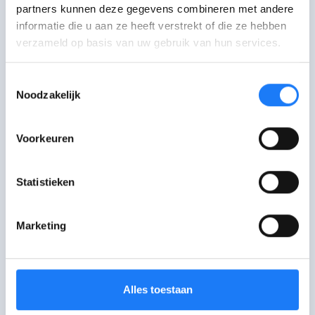
partners kunnen deze gegevens combineren met andere
Wat vond je van deze
informatie die u aan ze heeft verstrekt of die ze hebben
verzameld op basis van uw gebruik van hun services.
pagina?
Toestemmingsselectie
Je feedback helpt ons om betere
Noodzakelijk
content te maken.
Voorkeuren
Statistieken
Ik ben geholpen
Verwarrend
Marketing
Alles toestaan