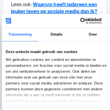
Lees ook:
Waarom heeft iedereen een
leuker leven op sociale media dan ik?
Wat kan ik doen?
Toestemming
Details
Over
Plan
quality time
met jezelf.
Lees
bijvoorbeeld een boek dat je al lang
Deze website maakt gebruik van cookies
eens wou lezen.
We gebruiken cookies om content en advertenties te
Sluit je sociale media af
en
personaliseren, om functies voor social media te bieden en
probeer de post uit je hoofd te
om ons websiteverkeer te analyseren. Ook delen we
zetten.
informatie over uw gebruik van onze site met onze
Zet je
notificaties uit.
partners voor social media, adverteren en analyse. Deze
partners kunnen deze gegevens combineren met andere
Denk na of je echt zin hebt om erbij
informatie die u aan ze heeft verstrekt of die ze hebben
te zijn of je gewoon angstig bent om
verzameld op basis van uw gebruik van hun services.
iets te missen.