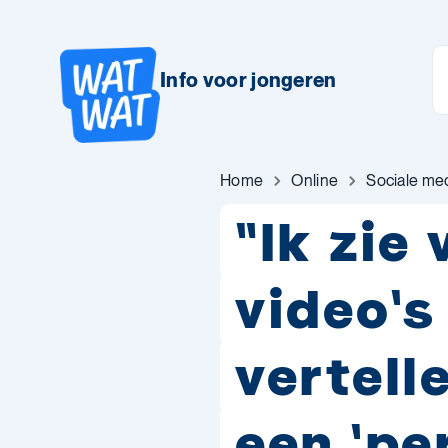
Info voor jongeren
Home
Online
Sociale me
"Ik zie
video's
vertell
een 'pe