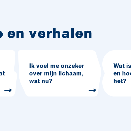
o en verhalen
Ik voel me onzeker
Wat i
at
over mijn lichaam,
en ho
wat nu?
het?