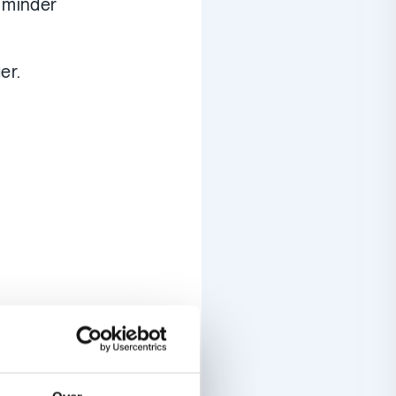
k minder
er.