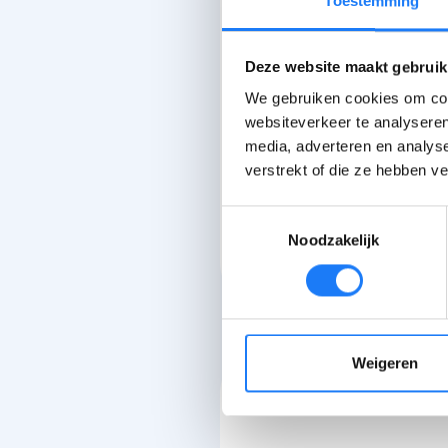
Toestemming
Deze website maakt gebruik
We gebruiken cookies om cont
websiteverkeer te analyseren
media, adverteren en analys
verstrekt of die ze hebben v
De laatste c
Toestemmingsselectie
Noodzakelijk
Print dit a
Weigeren
Praat erover