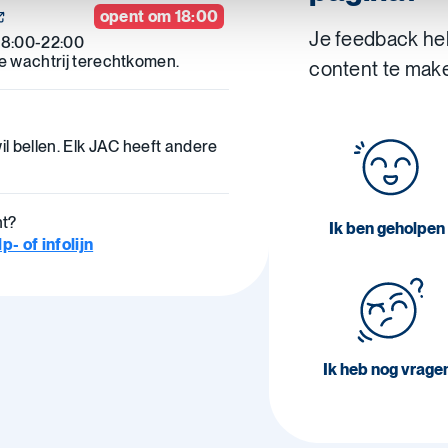
opent om 18:00
Je feedback he
18:00-22:00
de wachtrij terechtkomen.
content te mak
il bellen. Elk JAC heeft andere
ht?
Ik ben geholpen
- of infolijn
Ik heb nog vrage