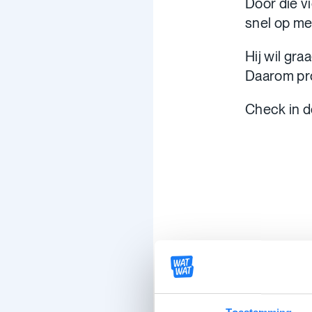
Door die vi
snel op me
Hij wil gra
Daarom prob
Check in d