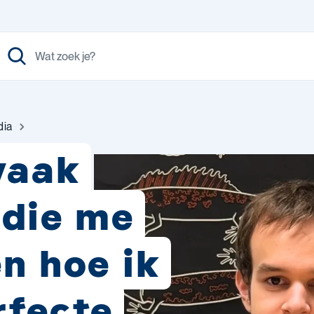
dia
 vaak
 die me
en hoe ik
rfecte