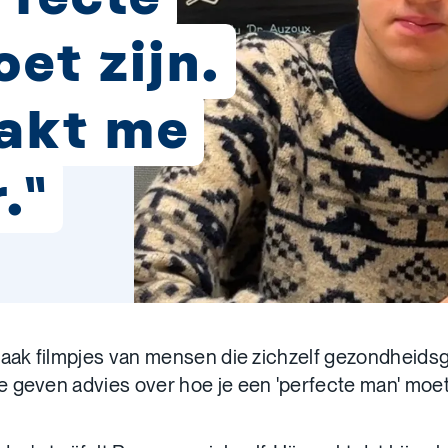
et zijn.
akt me
."
vaak filmpjes van mensen die zichzelf gezondheids
 geven advies over hoe je een 'perfecte man' moet 