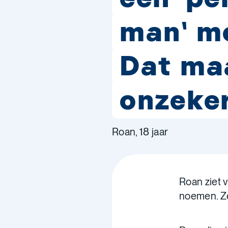
man' mo
Dat ma
onzeker
Roan, 18 jaar
Roan ziet 
noemen. Ze