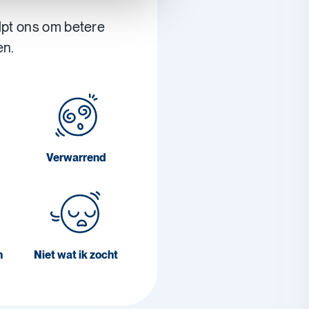
lpt ons om betere
en.
Verwarrend
n
Niet wat ik zocht