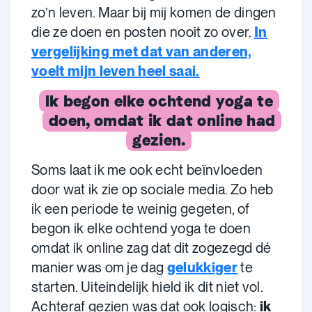
zo’n leven. Maar bij mij komen de dingen
die ze doen en posten nooit zo over.
In
vergelijking met dat van anderen,
voelt mijn leven heel saai.
Ik begon elke ochtend yoga te
doen, omdat ik dat online had
gezien.
Soms laat ik me ook echt beïnvloeden
door wat ik zie op sociale media. Zo heb
ik een periode te weinig gegeten, of
begon ik elke ochtend yoga te doen
omdat ik online zag dat dit zogezegd dé
manier was om je dag
gelukkiger
te
starten. Uiteindelijk hield ik dit niet vol.
Achteraf gezien was dat ook logisch:
ik