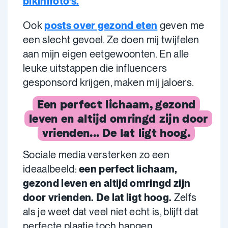
bikinifoto’s.
Ook
posts over gezond eten
geven me
een slecht gevoel. Ze doen mij twijfelen
aan mijn eigen eetgewoonten. En alle
leuke uitstappen die influencers
gesponsord krijgen, maken mij jaloers.
Een perfect lichaam, gezond
leven en altijd omringd zijn door
vrienden... De lat ligt hoog.
Sociale media versterken zo een
ideaalbeeld:
een perfect lichaam,
gezond leven en altijd omringd zijn
door vrienden. De lat ligt hoog.
Zelfs
als je weet dat veel niet echt is, blijft dat
perfecte plaatje toch hangen.