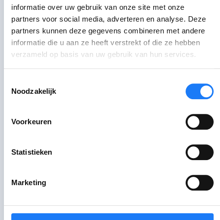
informatie over uw gebruik van onze site met onze
‘digitale detox’.
partners voor social media, adverteren en analyse. Deze
partners kunnen deze gegevens combineren met andere
Wat mij soms helpt, is een ‘
digitale
informatie die u aan ze heeft verstrekt of die ze hebben
detox
’. Dan
verwijder ik sociale media
verzameld op basis van uw gebruik van hun services.
zoals TikTok en Instagram
. De beelden
die ik daar zie, kunnen me soms heel
Toestemmingsselectie
diep duwen. Afstand nemen geeft mij
Noodzakelijk
dan even rust.
Voorkeuren
Ik ben me intussen meer
bewust van de invloed
van influencers en hun
Statistieken
gesponsorde uitstappen of
producten.
Marketing
Toch merk ik dat ik de afgelopen jaren
ook gegroeid ben. Ik ben me intussen