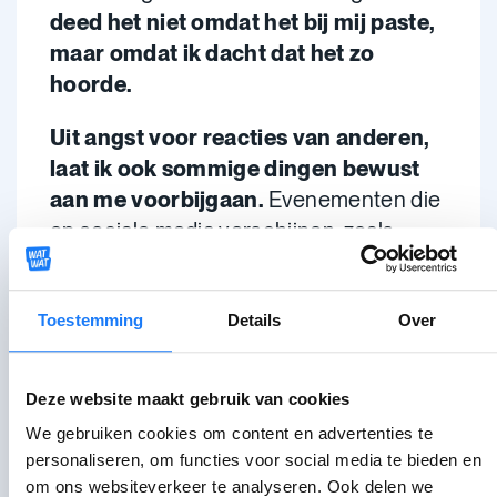
deed het niet omdat het bij mij paste,
maar omdat ik dacht dat het zo
hoorde.
Uit angst voor reacties van anderen,
laat ik ook sommige dingen bewust
aan me voorbijgaan.
Evenementen die
op sociale media verschijnen, zoals
radioprogramma’s of quizzen, vermijd ik
liever. Zo mis ik leuke uitstappen.
Toestemming
Details
Over
Ontmoetingen met mensen zoals
Camille of Niels Destandbader hou ik
voor mezelf, uit schrik voor de reacties
Deze website maakt gebruik van cookies
online. Soms deel ik foto’s ook niet,
We gebruiken cookies om content en advertenties te
omdat ik vind dat ik er niet goed op sta.
personaliseren, om functies voor social media te bieden en
om ons websiteverkeer te analyseren. Ook delen we
Wat mij soms helpt, is een