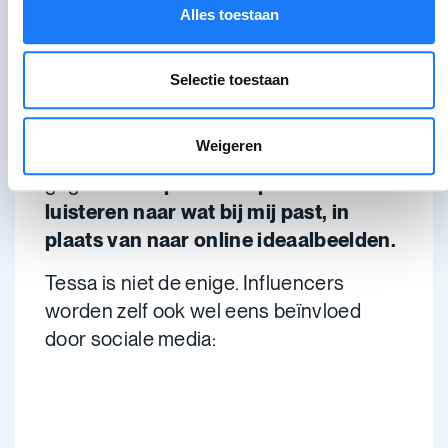
meer bewust van de invloed van
Alles toestaan
influencers en hun gesponsorde
uitstappen of producten. Een paar jaar
Selectie toestaan
geleden liet ik me veel sneller verleiden
om dan zelf ook die veel te dure dingen
Weigeren
te kopen. Daar ben ik dus wel al in
gegroeid.
Stap voor stap leer ik beter
luisteren naar wat bij mij past, in
plaats van naar online ideaalbeelden.
Tessa is niet de enige. Influencers
worden zelf ook wel eens beïnvloed
door sociale media: