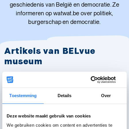
geschiedenis van België en democratie. Ze
informeren op watwat.be over politiek,
burgerschap en democratie.
Artikels van BELvue
museum
Hoe werkt de politiek in België?
Toestemming
Details
Over
Deze website maakt gebruik van cookies
Waarom gaan andere jongeren
We gebruiken cookies om content en advertenties te