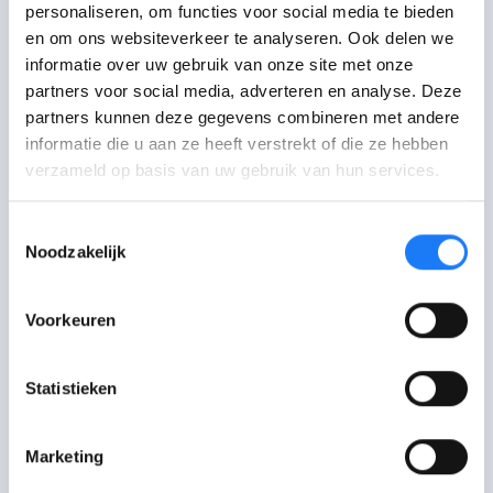
wel of niet stemmen?
personaliseren, om functies voor social media te bieden
en om ons websiteverkeer te analyseren. Ook delen we
informatie over uw gebruik van onze site met onze
partners voor social media, adverteren en analyse. Deze
partners kunnen deze gegevens combineren met andere
Wat gebeurt er na de
informatie die u aan ze heeft verstrekt of die ze hebben
verzameld op basis van uw gebruik van hun services.
verkiezingen?
Toestemmingsselectie
Noodzakelijk
Wat zijn verkiezingen?
Voorkeuren
Statistieken
Wat heeft politiek met mijn leven
Marketing
te maken?