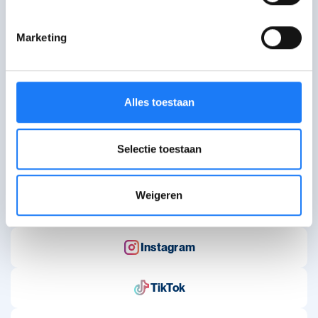
Marketing
WAT WAT brengt info voor jongeren via artikels, verhalen
en hulplijnen.
Alles toestaan
Over WAT WAT
Selectie toestaan
Bestel infomateriaal
Contact
Weigeren
Volg ons op sociale media
Instagram
TikTok