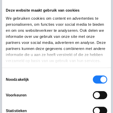
Chat met ABVV-Jongeren
Stel je vraag via de Chatbot (op de website) en
Deze website maakt gebruik van cookies
krijg een antwoord op jouw vraag. Via
We gebruiken cookies om content en advertenties te
Instagram DM kan je ook een vraag insturen.
Via Whatsapp stuur je een bericht via +32 474
personaliseren, om functies voor social media te bieden
90 15 11.
en om ons websiteverkeer te analyseren. Ook delen we
informatie over uw gebruik van onze site met onze
partners voor social media, adverteren en analyse. Deze
Mail met ABVV-Jongeren
partners kunnen deze gegevens combineren met andere
Via contactformulier of via info@abvv-
informatie die u aan ze heeft verstrekt of die ze hebben
jongeren.be of via Instagram DM.
verzameld op basis van uw gebruik van hun services.
Bel met ABVV-Jongeren
Toestemmingsselectie
02 289 01 94. Maandag-vrijdag 09:00-16:00
Noodzakelijk
uur.
Voorkeuren
Statistieken