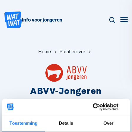
Info voor jongeren
Home
Praat erover
ABVV-Jongeren
Bij ABVV-Jongeren kan je vragen stellen over studentenjobs,
stages, opleidingen, studietoelages, duaal leren, werk zoeken en
je rechten als je begint met werken. Ook als je geen lid bent.
Toestemming
Details
Over