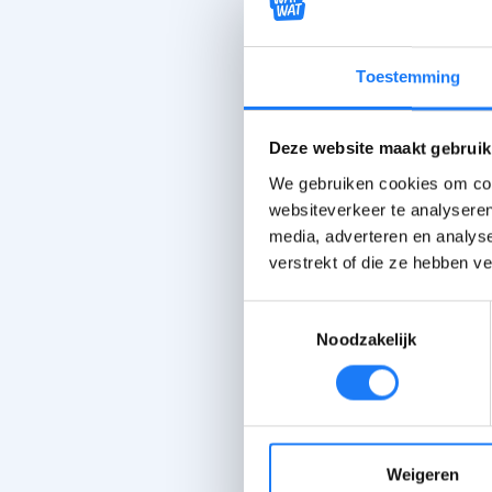
Vragen over 
Ac
Toestemming
Deze website maakt gebruik
G
We gebruiken cookies om cont
Wi
ga
websiteverkeer te analyseren
media, adverteren en analys
verstrekt of die ze hebben v
M
Vi
Toestemmingsselectie
Noodzakelijk
B
08
op
he
n
Weigeren