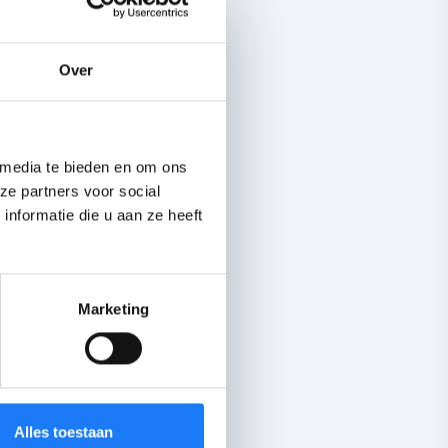
n terecht bij
rk.
Over
 media te bieden en om ons
langs te
ze partners voor social
nformatie die u aan ze heeft
Marketing
gesloten
 vanuit
nd
Alles toestaan