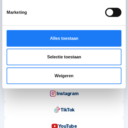
Marketing
WAT WAT brengt info voor jongeren via artikels, verhalen
en hulplijnen.
Alles toestaan
Over WAT WAT
Bestel infomateriaal
Selectie toestaan
Contact
Weigeren
Volg ons op sociale media
Instagram
TikTok
YouTube