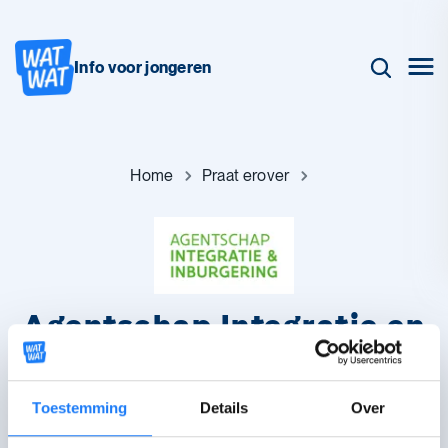
Info voor jongeren
Home
Praat erover
Agentschap Integratie en
Inburgering
Ben je nieuw in Vlaanderen of Brussel en is alles nieuw voor je?
Toestemming
Details
Over
Of ben je hier al langer, maar voel je je nog niet helemaal thuis?
En wil je Nederlands leren of een inburgeringscursus doen?