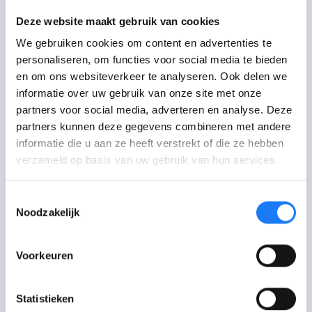
Maak een afspraak bij het Agentschap Integratie en Inburgering
Deze website maakt gebruik van cookies
in je buurt.
We gebruiken cookies om content en advertenties te
personaliseren, om functies voor social media te bieden
Ga langs bij Agentschap Integratie
en om ons websiteverkeer te analyseren. Ook delen we
en Inburgering
informatie over uw gebruik van onze site met onze
Maak eerst een afspraak via mail of telefoon.
partners voor social media, adverteren en analyse. Deze
partners kunnen deze gegevens combineren met andere
informatie die u aan ze heeft verstrekt of die ze hebben
Mail met Agentschap Integratie en
verzameld op basis van uw gebruik van hun services.
Inburgering
Online formulier voor vragen over inburgering,
inburgeringsattest, taaltest Nederlands,
Toestemmingsselectie
diploma-erkenning ...
Noodzakelijk
Voorkeuren
Statistieken