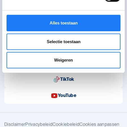
en hulplijnen.
Over WAT WAT
Alles toestaan
Bestel infomateriaal
Contact
Selectie toestaan
Volg ons op sociale media
Weigeren
Instagram
TikTok
YouTube
Disclaimer
Privacybeleid
Cookiebeleid
Cookies aanpassen