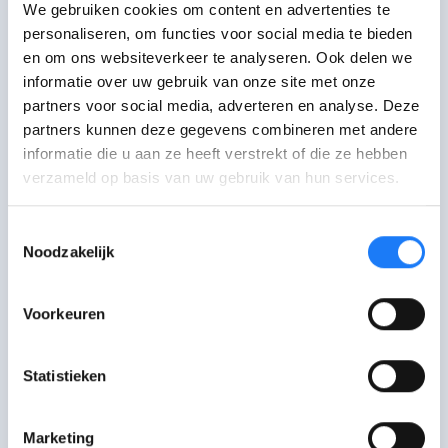
We gebruiken cookies om content en advertenties te
Leerwinkel krijg je gratis informatie, begeleiding en oriëntatie. Zij
personaliseren, om functies voor social media te bieden
helpen je met je leervragen en praktische vragen rond
en om ons websiteverkeer te analyseren. Ook delen we
onderwijs.
informatie over uw gebruik van onze site met onze
partners voor social media, adverteren en analyse. Deze
Ga langs bij Leerwinkel
partners kunnen deze gegevens combineren met andere
informatie die u aan ze heeft verstrekt of die ze hebben
Er is een leerwinkel in elke provincie. In
sommige leerwinkels kan je vanaf 18 jaar
verzameld op basis van uw gebruik van hun services.
terecht, in andere al vanaf 15 jaar.
Toestemmingsselectie
Noodzakelijk
Voorkeuren
Statistieken
WAT WAT brengt info voor jongeren via artikels, verhalen
Marketing