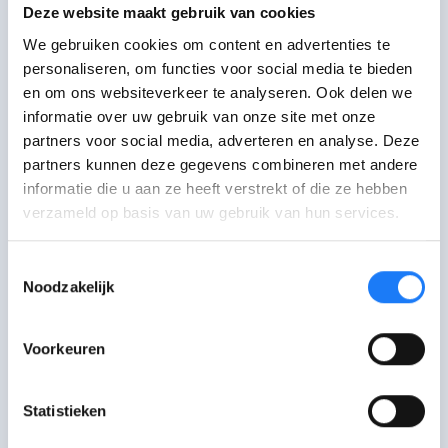
Deze website maakt gebruik van cookies
We gebruiken cookies om content en advertenties te
Mail met Merhaba
personaliseren, om functies voor social media te bieden
Via mail kan je je vraag stellen of een afspraak
en om ons websiteverkeer te analyseren. Ook delen we
maken om langs te gaan
informatie over uw gebruik van onze site met onze
partners voor social media, adverteren en analyse. Deze
Bel met Merhaba
partners kunnen deze gegevens combineren met andere
Bel 0487 55 69 38 of stuur via WhatsApp
informatie die u aan ze heeft verstrekt of die ze hebben
verzameld op basis van uw gebruik van hun services.
Bekijk activiteiten van Merhaba
Events en praatgroepen
Toestemmingsselectie
Noodzakelijk
Voorkeuren
Statistieken