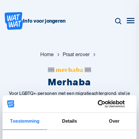
Info voor jongeren
Home
Praat erover
Merhaba
Voor LGBTQ+-personen met een migratieachtergrond: stel je
vragen of ontmoet andere mensen.
Toestemming
Details
Over
Chat met Merhaba
Bereikbaar van maandag tot en met vrijdag
tussen 9:30 en 17:00 uur