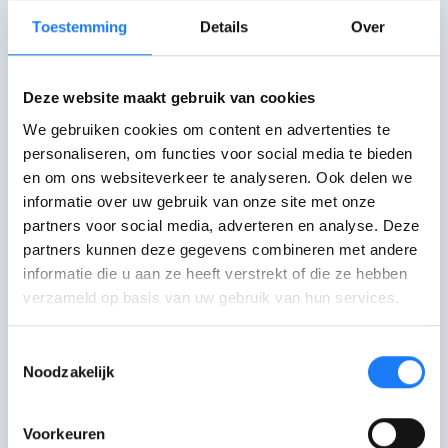
Toestemming
Details
Over
Chat met
opent om 19:00
Nupraatikerover.be
Deze website maakt gebruik van cookies
Maandag, dinsdag en donderdag 19:00-22:00
We gebruiken cookies om content en advertenties te
uur. Woensdag 14:00-18:00 uur en 19:00-22:00
personaliseren, om functies voor social media te bieden
uur. Vrijdag 14:00-17:00 uur. Niet open op
feestdagen.
en om ons websiteverkeer te analyseren. Ook delen we
informatie over uw gebruik van onze site met onze
partners voor social media, adverteren en analyse. Deze
Mail met Nupraatikerover.be
partners kunnen deze gegevens combineren met andere
informatie die u aan ze heeft verstrekt of die ze hebben
Bel met Nupraatikerover.be
verzameld op basis van uw gebruik van hun services.
02 669 40 50
Toestemmingsselectie
Noodzakelijk
Dit heeft me van mijn kwaadheid en
spanning verlost. Enorm opgelucht
Voorkeuren