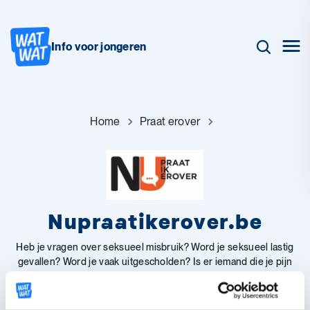
Info voor jongeren
Home
Praat erover
Nupraatikerover.be
Heb je vragen over seksueel misbruik? Word je seksueel lastig
gevallen? Word je vaak uitgescholden? Is er iemand die je pijn
doet? Of ken je iemand met zo’n probleem? Nupraatikerover.be is
een online chat die luistert en helpt.