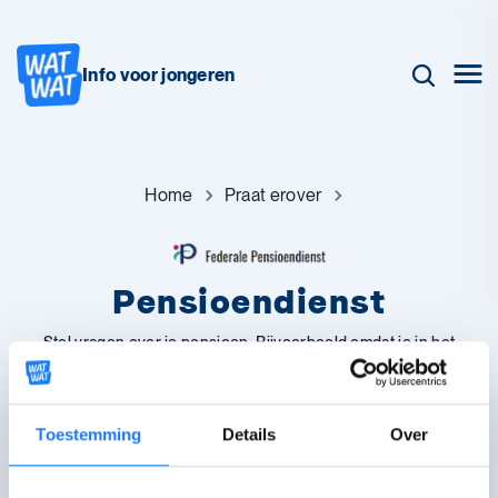
Info voor jongeren
Home
Praat erover
Pensioendienst
Stel vragen over je pensioen. Bijvoorbeeld omdat je in het
buitenland wil werken, omdat je studiejaren wil afkopen of een
vraag over mypension.be.
Toestemming
Details
Over
Ga langs bij Pensioendienst