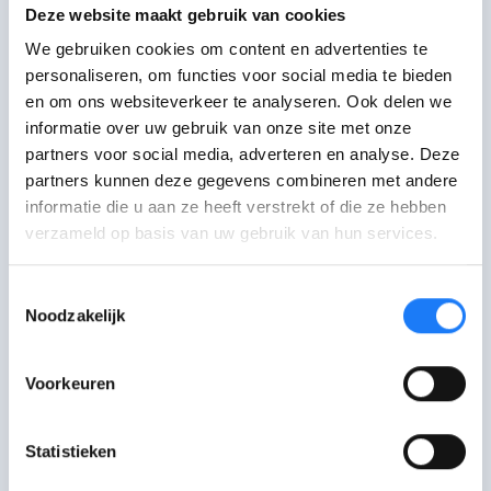
Je kan een afspraak maken met een
Deze website maakt gebruik van cookies
pensioenconsulent in één van de
Pensioenpunten.
We gebruiken cookies om content en advertenties te
personaliseren, om functies voor social media te bieden
en om ons websiteverkeer te analyseren. Ook delen we
Mail met Pensioendienst
informatie over uw gebruik van onze site met onze
Je krijgt antwoord binnen de maand.
partners voor social media, adverteren en analyse. Deze
partners kunnen deze gegevens combineren met andere
Bel met Pensioendienst
informatie die u aan ze heeft verstrekt of die ze hebben
1765 in België of +32 78 15 1765 vanuit het
verzameld op basis van uw gebruik van hun services.
buitenland, tegen het tarief van je
telecomoperator. Maandag-vrijdag 08:30-
12:00 uur.
Toestemmingsselectie
Noodzakelijk
Voorkeuren
Statistieken