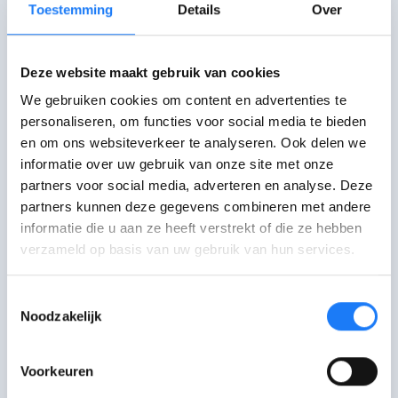
Toestemming
Details
Over
Ga langs bij Vlaams
Mensenrechteninstituut
Deze website maakt gebruik van cookies
Brussel. Alleen op afspraak via het
We gebruiken cookies om content en advertenties te
contactformulier.
personaliseren, om functies voor social media te bieden
en om ons websiteverkeer te analyseren. Ook delen we
Mail met Vlaams
informatie over uw gebruik van onze site met onze
Mensenrechteninstituut
partners voor social media, adverteren en analyse. Deze
partners kunnen deze gegevens combineren met andere
Doe een melding via het contactformulier. Hulp
nodig of vragen bij het formulier? Mail
informatie die u aan ze heeft verstrekt of die ze hebben
contact@vmri.be.
verzameld op basis van uw gebruik van hun services.
Bel met Vlaams
Toestemmingsselectie
Mensenrechteninstituut
Noodzakelijk
0800 6 11 03. Maandag-vrijdag 09:00-17:00
uur.
Voorkeuren