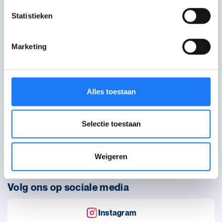
Statistieken
Marketing
Alles toestaan
WAT WAT brengt info voor jongeren via artikels, verhalen
en hulplijnen.
Selectie toestaan
Over WAT WAT
Bestel infomateriaal
Weigeren
Contact
Volg ons op sociale media
Instagram