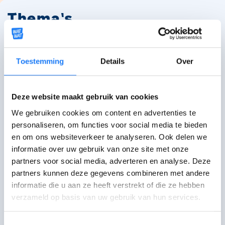
Thema's
Toestemming
Details
Over
Rijbewijs B (auto)
Deze website maakt gebruik van cookies
We gebruiken cookies om content en advertenties te
Rijbewijs A (motor)
personaliseren, om functies voor social media te bieden
en om ons websiteverkeer te analyseren. Ook delen we
informatie over uw gebruik van onze site met onze
partners voor social media, adverteren en analyse. Deze
partners kunnen deze gegevens combineren met andere
Rijbewijs AM (bromfiets)
informatie die u aan ze heeft verstrekt of die ze hebben
verzameld op basis van uw gebruik van hun services.
Toestemmingsselectie