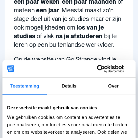
een paar weken
,
een paar maanden
of
meteen
een jaar
. Meestal maakt zo’n
stage deel uit van je studies maar er zijn
ook mogelijkheden om
los van je
studies
of vlak
na je afstuderen
bij te
leren op een buitenlandse werkvloer.
Op de website van Go Strange vind je
een overzicht van
allerlei soorten
buitenlandse stages en
stagebeurzen
.
Toestemming
Details
Over
Meer inspiratie?
Deze website maakt gebruik van cookies
We gebruiken cookies om content en advertenties te
Op de website van
Go
Strange
vind je
personaliseren, om functies voor social media te bieden
nog een heleboel andere tips. Voor
stages voor, tijdens of na je studies én
en om ons websiteverkeer te analyseren. Ook delen we