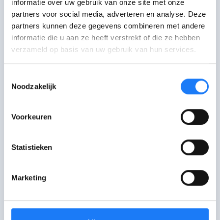
over verschillende beurzen die je daar bij
informatie over uw gebruik van onze site met onze
kunnen helpen.
partners voor social media, adverteren en analyse. Deze
partners kunnen deze gegevens combineren met andere
Naar gostrange.be
informatie die u aan ze heeft verstrekt of die ze hebben
verzameld op basis van uw gebruik van hun services.
Toestemmingsselectie
Noodzakelijk
Wat vond je van deze
Voorkeuren
pagina?
Statistieken
Je feedback helpt ons om betere
content te maken.
Marketing