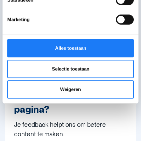
van 14:00-22:00 uur. Je kan even in de
wachtrij komen.
Marketing
Bezoek het forum van Awel
Deel je vraag of verhaal met andere
jongeren of reageer op het verhaal van
iemand anders.
Alles toestaan
Niet gevonden wat je zocht?
Selectie toestaan
Praat met een andere hulp- of infolijn
Weigeren
Wat vond je van deze
pagina?
Je feedback helpt ons om betere
content te maken.