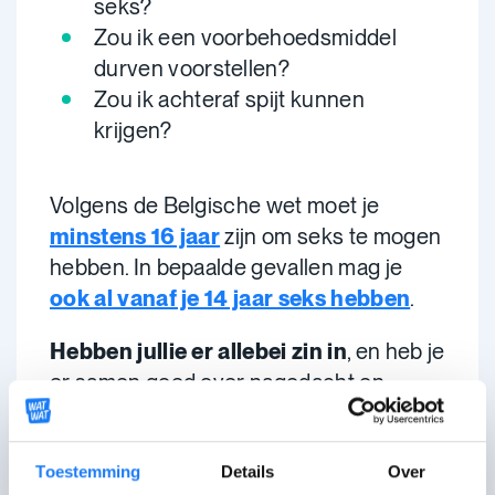
seks?
Zou ik een voorbehoedsmiddel
durven voorstellen?
Zou ik achteraf spijt kunnen
krijgen?
Volgens de Belgische wet moet je
minstens 16 jaar
zijn om seks te mogen
hebben. In bepaalde gevallen mag je
ook al vanaf je 14 jaar seks hebben
.
Hebben jullie er allebei zin in
, en heb je
er samen goed over nagedacht en
gepraat, en weet je hoe je jezelf kan
beschermen, … dan kan je de stap
zetten.
Toestemming
Details
Over