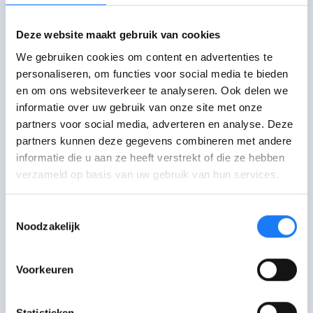
Deze website maakt gebruik van cookies
We gebruiken cookies om content en advertenties te
Praat erover
personaliseren, om functies voor social media te bieden
en om ons websiteverkeer te analyseren. Ook delen we
informatie over uw gebruik van onze site met onze
Chat met Awel
opent om 18:00
partners voor social media, adverteren en analyse. Deze
Maandag-zaterdag
partners kunnen deze gegevens combineren met andere
18:00-22:00 uur. Je kan even in de wachtrij
terechtkomen.
informatie die u aan ze heeft verstrekt of die ze hebben
verzameld op basis van uw gebruik van hun services.
Mail met Awel
Toestemmingsselectie
Stuur een mail of vul het contactformulier
Noodzakelijk
in.
Bel met Awel
opent om 16:00
Voorkeuren
102. Van maandag tot
zaterdag van 16:00-22:00 uur. Woensdag
Statistieken