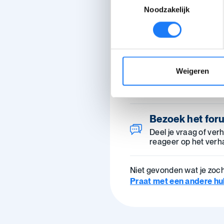
Noodzakelijk
Chat met Awel
Maandag-zaterdag 
uur. Je kan even in 
Weigeren
Mail met Awel
Stuur een mail of vul
Bezoek het for
Deel je vraag of ver
reageer op het verh
Niet gevonden wat je zoc
Praat met een andere hulp