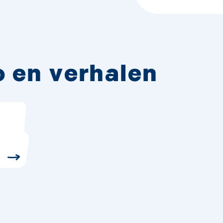
o en verhalen