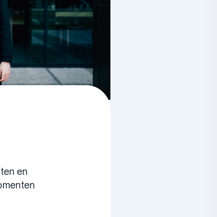
eten en
 momenten