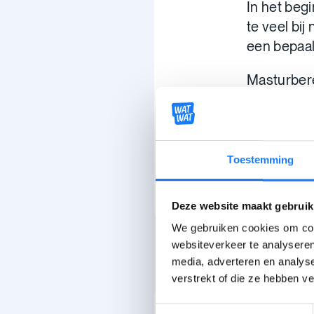
In het begi
te veel bij
een bepaa
Masturbere
over. Soms
winden er 
Tekst: Emily
Toestemming
Print dit a
Deze website maakt gebruik
We gebruiken cookies om cont
websiteverkeer te analyseren
media, adverteren en analys
verstrekt of die ze hebben v
Praat erover
Toestemmingsselectie