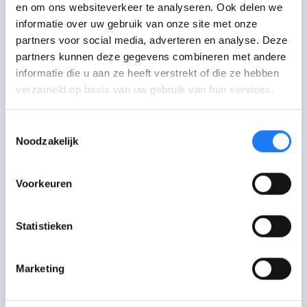
en om ons websiteverkeer te analyseren. Ook delen we
informatie over uw gebruik van onze site met onze
De laatste controle van deze pagina was op 21
partners voor social media, adverteren en analyse. Deze
augustus 2025.
partners kunnen deze gegevens combineren met andere
informatie die u aan ze heeft verstrekt of die ze hebben
verzameld op basis van uw gebruik van hun services.
Praat erover
Toestemmingsselectie
Noodzakelijk
Bel met Child Focus
Nu open
Voorkeuren
Bel 116 000, 24/7 bereikbaar
Statistieken
Ga langs bij JAC
Check het adres en de openingsuren van
een JAC in je buurt
Marketing
Niet gevonden wat je zocht?