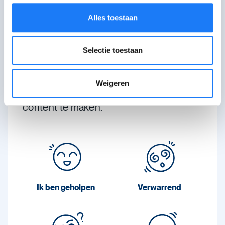
Praat met een andere hulp- of infolijn
Alles toestaan
Wat vond je van deze
Selectie toestaan
pagina?
Weigeren
Je feedback helpt ons om betere
content te maken.
Ik ben geholpen
Verwarrend