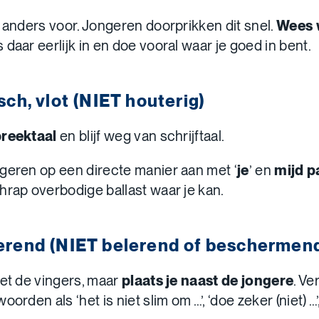
t anders voor. Jongeren doorprikken dit snel.
Wees w
 daar eerlijk in en doe vooral waar je goed in bent.
ch, vlot (NIET houterig)
preektaal
en blijf weg van schrijftaal.
geren op een directe manier aan met ‘
je
’ en
mijd p
chrap overbodige ballast waar je kan.
end (NIET belerend of beschermen
met de vingers, maar
plaats je naast de jongere
. Ve
orden als ‘het is niet slim om …’, ‘doe zeker (niet) …’,