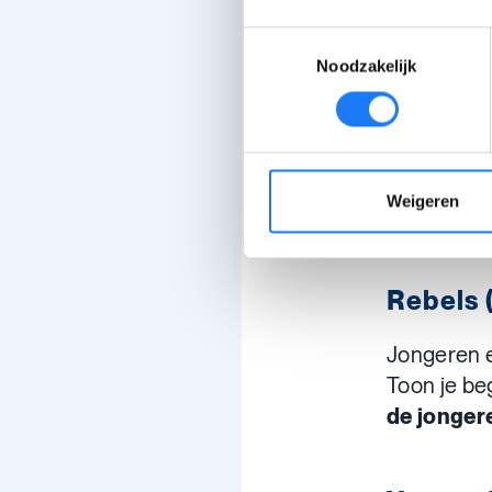
wel vanuit 
Toestemmingsselectie
Noodzakelijk
Mag met
Je mag hum
begrijpen 
Weigeren
iedereen s
Rebels 
Jongeren e
Toon je beg
de jonger