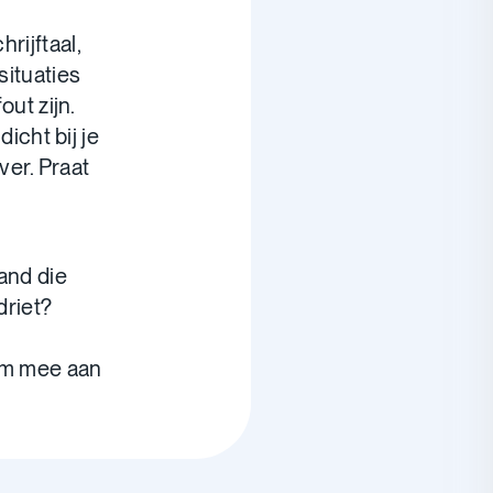
rijftaal,
situaties
out zijn.
icht bij je
ver. Praat
and die
driet?
 om mee aan