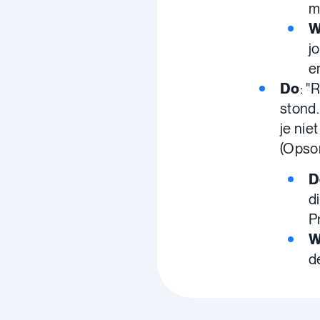
m
W
j
e
Do
: "
stond.
je nie
(Opso
D
d
P
W
d