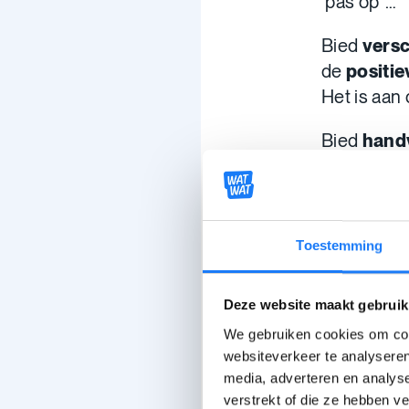
‘pas op’ …
Bied
versc
de
positi
Het is aan
Bied
hand
Welke 
Welke
Toestemming
Waar k
Waar v
Deze website maakt gebruik
We gebruiken cookies om cont
Gerespe
websiteverkeer te analyseren
media, adverteren en analys
Ga
nooit 
verstrekt of die ze hebben v