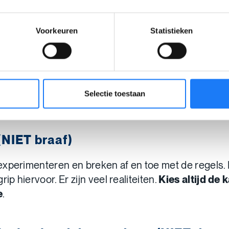
je expertise.
Voorkeuren
Statistieken
 een kwinkslag (NIET geforceerd gra
or gebruiken, maar dat moet zeker niet. Is de info a
als je de mop ook snapt? Laat de mop dan weg. Want
Selectie toestaan
napt (dezelfde) humor.
(NIET braaf)
xperimenteren en breken af en toe met de regels. D
rip hiervoor. Er zijn veel realiteiten.
Kies altijd de 
e
.