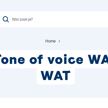
Home
Tone of voice W
WAT