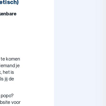
etisch)
kenbare
t te komen
 iemand je
 het is
s jij de
e popo?
ebsite voor