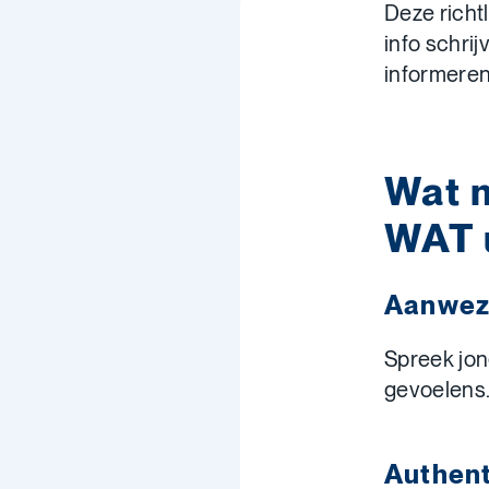
Deze richtl
info schri
informeren
Wat 
WAT u
Aanwezi
Spreek jo
gevoelens. 
Authent