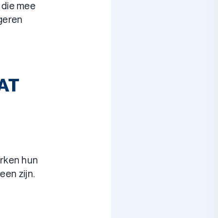
, die mee
ngeren
WAT
Erken hun
een zijn.