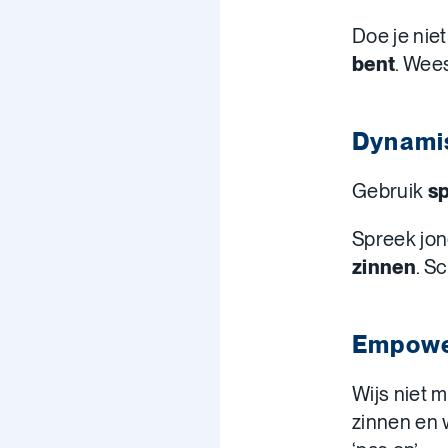
Doe je nie
bent
. Wees
Dynamis
Gebruik
s
Spreek jon
zinnen
. S
Empower
Wijs niet 
zinnen en wo