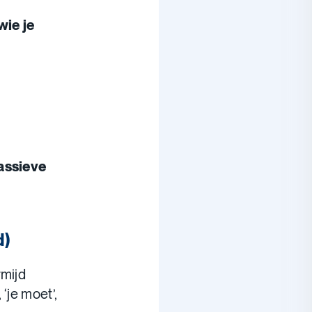
ie je
assieve
d)
rmijd
 ‘je moet’,