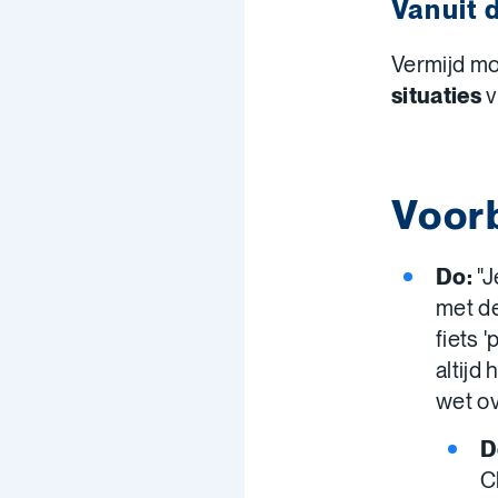
Vanuit d
Vermijd mo
situaties
v
Voor
Do:
"J
met de
fiets 
altijd
wet ov
D
C