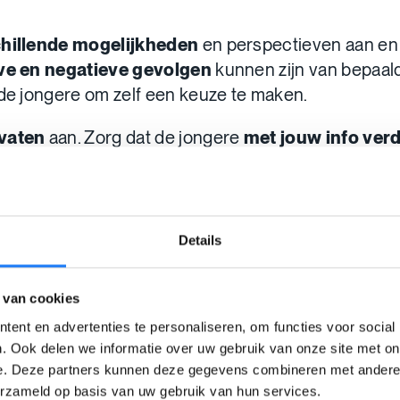
hillende mogelijkheden
en perspectieven aan en 
eve en negatieve gevolgen
kunnen zijn van bepaal
 de jongere om zelf een keuze te maken.
vaten
aan. Zorg dat de jongere
met jouw info ver
opties zijn er?
 stappen kunnen ze verder zetten?
Details
unnen ze terecht indien nodig?
inden ze meer info?
 van cookies
ent en advertenties te personaliseren, om functies voor social
cteerd (NIET autoritair)
. Ook delen we informatie over uw gebruik van onze site met on
e. Deze partners kunnen deze gegevens combineren met andere i
boven de jongere
staan, vanuit een alwetende houd
erzameld op basis van uw gebruik van hun services.