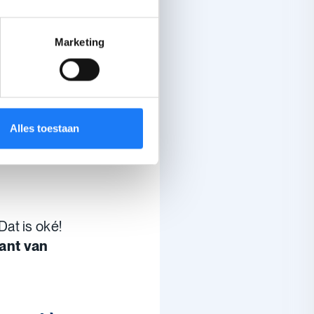
Marketing
ppig)
lleen te
 niet
Alles toestaan
at is oké!
kant van