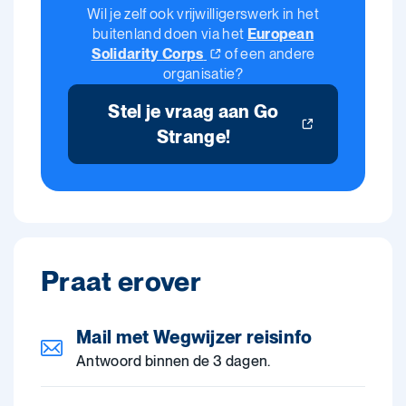
Wil je zelf ook vrijwilligerswerk in het
buitenland doen via het
European
Solidarity
Corps
of een andere
organisatie?
Stel je vraag aan Go
Strange!
Praat erover
Mail met Wegwijzer reisinfo
Antwoord binnen de 3 dagen.