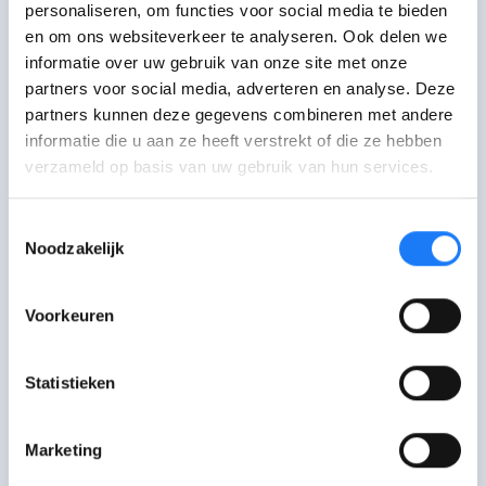
personaliseren, om functies voor social media te bieden
en om ons websiteverkeer te analyseren. Ook delen we
informatie over uw gebruik van onze site met onze
partners voor social media, adverteren en analyse. Deze
partners kunnen deze gegevens combineren met andere
informatie die u aan ze heeft verstrekt of die ze hebben
© Wing
verzameld op basis van uw gebruik van hun services.
Het is oké om iets vreemd te
Toestemmingsselectie
vinden.
Noodzakelijk
Wing (30)
Voorkeuren
Als ik anderen een tip kan geven, dan is
het deze wel: Sta open voor alles ook al
Statistieken
is het niet altijd simpel. Het is echt oké
om iets 'vreemd' te vinden, gun jezelf de
Marketing
tijd en de ruimte om er respectvol mee
om te gaan. Voor je het weet is dat