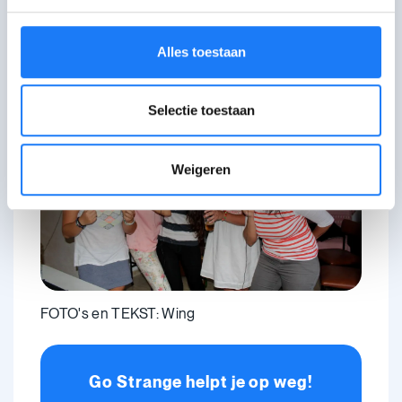
vreemd deeltje een deel geworden van
jezelf!"
Alles toestaan
Selectie toestaan
Weigeren
FOTO's en TEKST: Wing
Go Strange helpt je op weg!