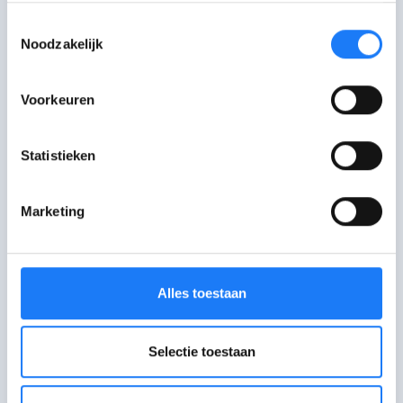
warme tijdelijke thuis te geven
.”
Toestemmingsselectie
Noodzakelijk
Voorkeuren
Statistieken
Marketing
Let’s go Lancers
Alles toestaan
“Naar school gaan in Frankrijk was niet
zo anders dan bij ons. In Canada waren
Selectie toestaan
er wel veel verschillen. Ik ging er naar
het LCCVI of Lambton Central Collegiate