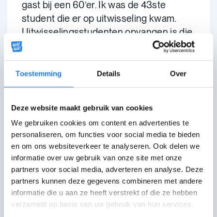
gast bij een 60’er. Ik was de 43ste
student die er op uitwisseling kwam.
Uitwisselingsstudenten opvangen is die
man zijn leven. Toen ik er verbleef was
er nog een Duitse student en er
kwamen enkele weken een Finse, een
Toestemming
Details
Over
Noorse en een Nieuw-Zeelandse
student op bezoek die er een paar jaar
Deze website maakt gebruik van cookies
geleden al verbleven.
We gebruiken cookies om content en advertenties te
personaliseren, om functies voor social media te bieden
Positief aan YFU vind ik dat ze
en om ons websiteverkeer te analyseren. Ook delen we
gastgezinnen niet betalen voor hun
informatie over uw gebruik van onze site met onze
opvang.
Bij andere organisaties
partners voor social media, adverteren en analyse. Deze
gebeurt dit soms wel.
Gezinnen die dit
partners kunnen deze gegevens combineren met andere
voor YFU doen, zijn dus heel
informatie die u aan ze heeft verstrekt of die ze hebben
gemotiveerd om jou als student een
verzameld op basis van uw gebruik van hun services.