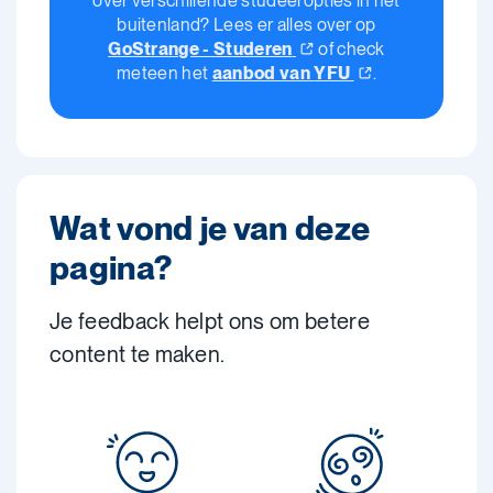
over verschillende studeeropties in het
buitenland? Lees er alles over op
GoStrange -
Studeren
of check
meteen het
aanbod van
YFU
.
Wat vond je van deze
pagina?
Je feedback helpt ons om betere
content te maken.