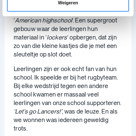
& Vocational School. Je mag je mijn
Weigeren
school daar voorstellen als een
‘
American highschool
’. Een supergroot
gebouw waar de leerlingen hun
materiaal in ‘
lockers
’ opbergen, dat zijn
zo van die kleine kastjes die je met een
sleuteltje op slot doet.
Leerlingen zijn er ook echt fan van hun
school. Ik speelde er bij het rugbyteam.
Bij elke wedstrijd tegen een andere
school kwamen er massaal veel
leerlingen van onze school supporteren.
‘Let’s go Lancers!’
, was de leuze. En als
we wonnen was iedereen geweldig
trots.