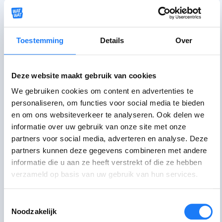
Praat erover
Chat met JAC
opent om 13:00
Toestemming
Details
Over
Maandag-vrijdag 13:00-
19:00 uur.
Deze website maakt gebruik van cookies
Mail met JAC
We gebruiken cookies om content en advertenties te
personaliseren, om functies voor social media te bieden
Antwoord binnen de 3 werkdagen
en om ons websiteverkeer te analyseren. Ook delen we
informatie over uw gebruik van onze site met onze
Ga langs bij JAC
partners voor social media, adverteren en analyse. Deze
Check het adres en de openingsuren van
partners kunnen deze gegevens combineren met andere
een JAC in je buurt
informatie die u aan ze heeft verstrekt of die ze hebben
verzameld op basis van uw gebruik van hun services.
Niet gevonden wat je zocht?
Praat met een andere hulp- of infolijn
Toestemmingsselectie
Noodzakelijk