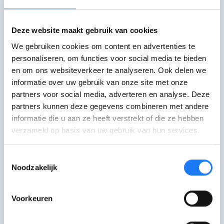
Mail met De Druglijn
Antwoord binnen 5 werkdagen
Deze website maakt gebruik van cookies
We gebruiken cookies om content en advertenties te
Bel met De Druglijn
personaliseren, om functies voor social media te bieden
open tot 20:00
en om ons websiteverkeer te analyseren. Ook delen we
078 15 10 20. Maandag-
vrijdag: 10:00-20:00 uur
informatie over uw gebruik van onze site met onze
partners voor social media, adverteren en analyse. Deze
partners kunnen deze gegevens combineren met andere
Niet gevonden wat je zocht?
informatie die u aan ze heeft verstrekt of die ze hebben
Praat met een andere hulp- of infolijn
verzameld op basis van uw gebruik van hun services.
Toestemmingsselectie
Wat vond je van deze
Noodzakelijk
pagina?
Voorkeuren
Je feedback helpt ons om betere