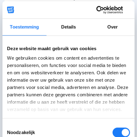
zitten. En dat is een
zeer verslavende
stof
. Nicotine
zit ook in gewone
sigaretten
.
Toestemming
Details
Over
Ben je
jonger dan 25 jaar
? Dan ben je
gevoeliger
voor nicotine. Je hersenen
Deze website maakt gebruik van cookies
zijn dan nog aan het groeien, waardoor
We gebruiken cookies om content en advertenties te
je ook
sneller verslaafd
kan geraken
personaliseren, om functies voor social media te bieden
aan nicotine.
en om ons websiteverkeer te analyseren. Ook delen we
informatie over uw gebruik van onze site met onze
Gevolgen
van
te veel nicotine
zijn:
partners voor social media, adverteren en analyse. Deze
partners kunnen deze gegevens combineren met andere
informatie die u aan ze heeft verstrekt of die ze hebben
Hoofdpijn
verzameld op basis van uw gebruik van hun services.
Maagpijn
Duizelig worden
Toestemmingsselectie
...
Noodzakelijk