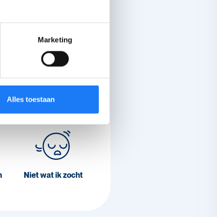
lpt ons om betere
en.
Marketing
Alles toestaan
Verwarrend
n
Niet wat ik zocht