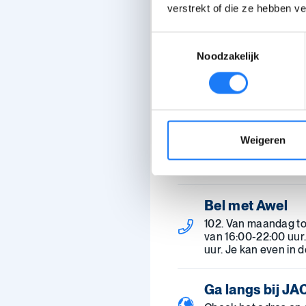
Chat met Awel
verstrekt of die ze hebben v
Maandag-zaterdag 
uur. Je kan even in 
Toestemmingsselectie
Noodzakelijk
Mail met Awel
Stuur een mail of vul
Bezoek het for
Weigeren
Deel je vraag of ver
reageer op het verh
Bel met Awel
102. Van maandag to
van 16:00-22:00 uur
uur. Je kan even in 
Ga langs bij JA