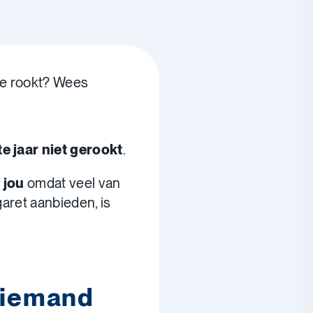
je rookt? Wees
te jaar niet gerookt
.
 jou
omdat veel van
garet aanbieden, is
s iemand