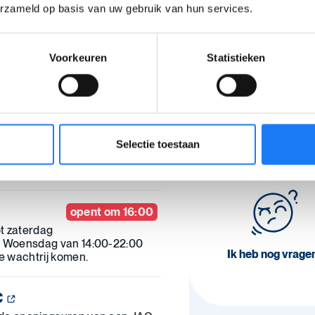
opent om 18:00
erzameld op basis van uw gebruik van hun services.
Je feedback he
18:00-22:00
de wachtrij terechtkomen.
content te mak
Voorkeuren
Statistieken
 het contactformulier in.
um van Awel
Selectie toestaan
Ik ben geholpen
haal met andere jongeren of
aal van iemand anders.
opent om 16:00
t zaterdag
. Woensdag van 14:00-22:00
Ik heb nog vrage
de wachtrij komen.
C