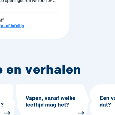
 de openingsuren van een JAC
ht?
- of infolijn
o en verhalen
Vapen, vanaf welke
Een v
n?
leeftijd mag het?
dat?