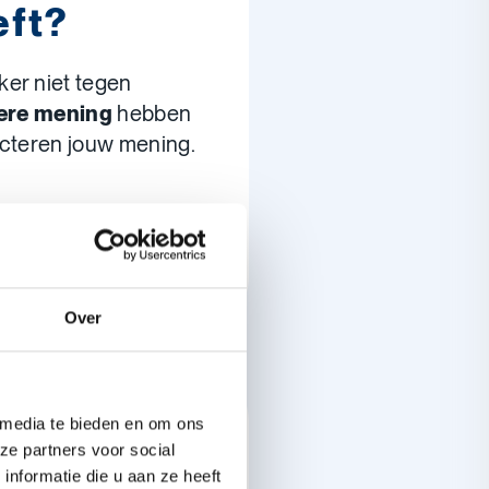
eft?
eker niet tegen
ere mening
hebben
ecteren jouw mening.
Over
je van deze
 media te bieden en om ons
ze partners voor social
nformatie die u aan ze heeft