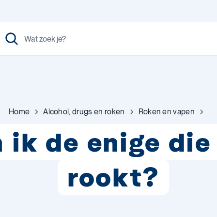
Home
Alcohol, drugs en roken
Roken en vapen
 ik de enige die
rookt?