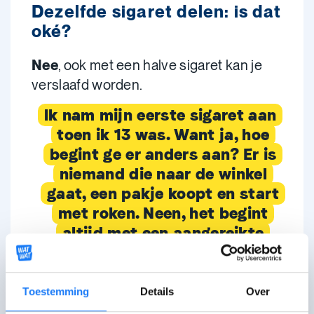
Dezelfde sigaret delen: is dat
oké?
Nee
, ook met een halve sigaret kan je
verslaafd worden.
Ik nam mijn eerste sigaret aan
toen ik 13 was. Want ja, hoe
begint ge er anders aan? Er is
niemand die naar de winkel
gaat, een pakje koopt en start
met roken. Neen, het begint
altijd met een aangereikte
sigaret. Dank u, Tine! Moest Tine
er niet zijn geweest die dag, dan
zou ik een niet-roker zijn.
Toestemming
Details
Over
Eigenlijk wreed om te beseffen,