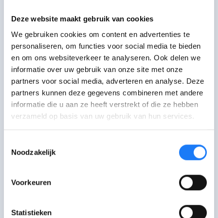
dat één iemand die ik eigenlijk
Deze website maakt gebruik van cookies
niet zo goed kende heeft beslist
We gebruiken cookies om content en advertenties te
over mijn lot, mijn leven, mijn
personaliseren, om functies voor social media te bieden
gezondheid.”
en om ons websiteverkeer te analyseren. Ook delen we
informatie over uw gebruik van onze site met onze
Tom, personage uit het toneelstuk
partners voor social media, adverteren en analyse. Deze
'Gesmoor'
partners kunnen deze gegevens combineren met andere
informatie die u aan ze heeft verstrekt of die ze hebben
FOTO: Ba Ba
verzameld op basis van uw gebruik van hun services.
Toestemmingsselectie
Noodzakelijk
Praat erover
Voorkeuren
Bel met Tabakstop
0800 11 100. Maandag-vrijdag 15:00-19:00
Statistieken
uur.