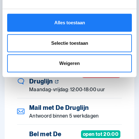
De Druglijn
Stel hier al je vragen over drank, drugs, pillen,
Alles toestaan
gamen en gokken. De Druglijn is gratis,
anoniem, objectief en zonder oordeel.
Selectie toestaan
Weigeren
Chat met De
open om 12:00
Druglijn
Maandag-vrijdag: 12:00-18:00 uur
Mail met De Druglijn
Antwoord binnen 5 werkdagen
Bel met De
open tot 20:00