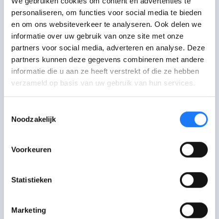
We gebruiken cookies om content en advertenties te
personaliseren, om functies voor social media te bieden
Mijn eerste joint? Toen was ik een
en om ons websiteverkeer te analyseren. Ook delen we
jaar of vijftien
informatie over uw gebruik van onze site met onze
partners voor social media, adverteren en analyse. Deze
Björn, 20 jaar
partners kunnen deze gegevens combineren met andere
Lees het verhaal
informatie die u aan ze heeft verstrekt of die ze hebben
verzameld op basis van uw gebruik van hun services.
Toestemmingsselectie
Is het moeilijk om te stoppen met
Noodzakelijk
smoren?
Voorkeuren
Hulplijnen
Statistieken
Marketing