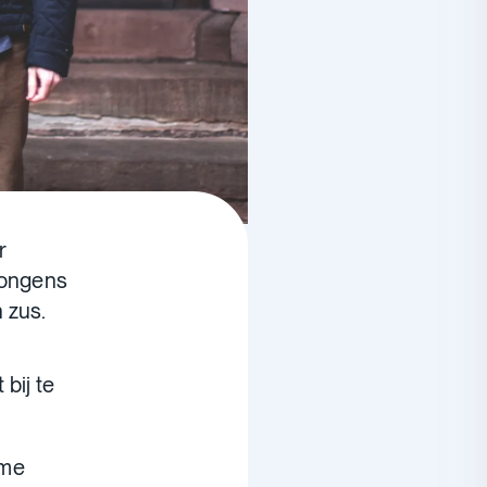
r
jongens
 zus.
bij te
 me