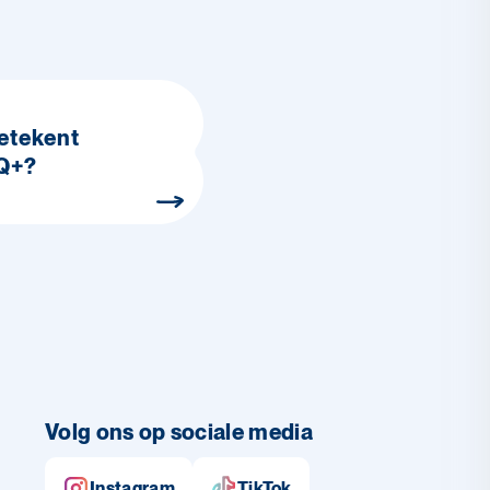
etekent
Q+?
Volg ons op sociale media
Instagram
TikTok