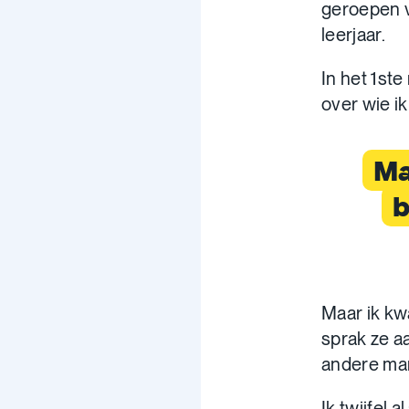
geroepen v
leerjaar.
In het 1st
over wie i
Ma
b
Maar ik kw
sprak ze a
andere man
Ik twijfel 