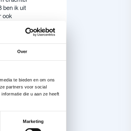
ben ik uit
r ook
t het nu
 ik kijk hoe
Over
p mezelf
 wachten
 media te bieden en om ons
en met
ze partners voor social
nformatie die u aan ze heeft
. Je bent
Marketing
t die