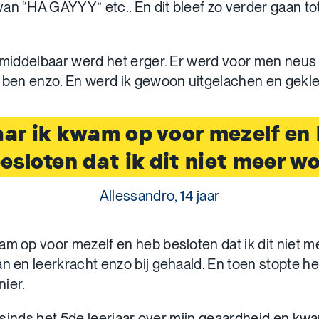
an “HA GAYYY” etc.. En dit bleef zo verder gaan to
e middelbaar werd het erger. Er werd voor men neu
k ben enzo. En werd ik gewoon uitgelachen en geklei
ar ik kwam op voor mezelf en
esloten dat ik dit niet meer w
Allessandro, 14 jaar
am op voor mezelf en heb besloten dat ik dit niet m
an en leerkracht enzo bij gehaald. En toen stopte he
ier.
al sinds het 5de leerjaar over mijn geaardheid en k