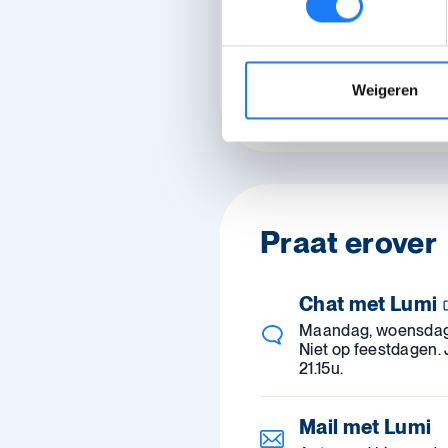
anoniem wil b
Weigeren
Print dit a
Praat erover
Chat met Lumi
Maandag, woensdag 
Niet op feestdagen. 
21.15u.
Mail met Lumi