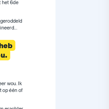
t het 6de
s geroddeld
neerd...
 heb
ou.
eer wou. Ik
t op één of
wam erachter