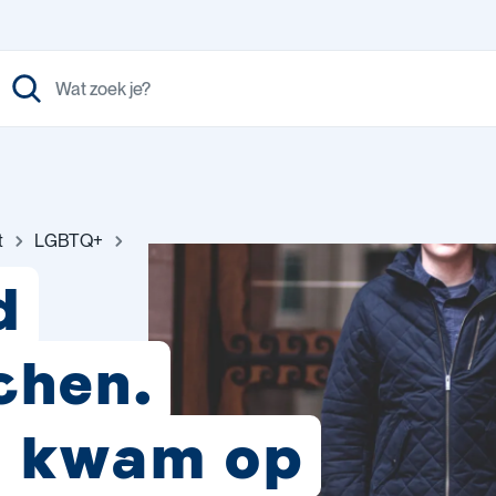
t
LGBTQ+
d
chen.
k kwam op