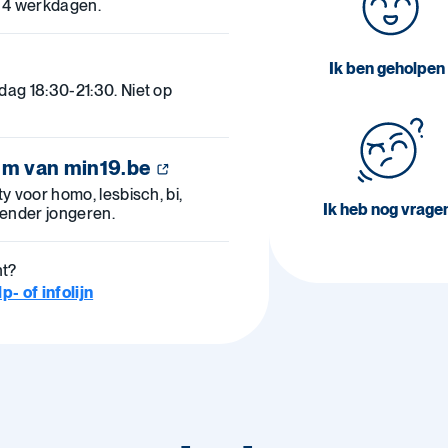
 4 werkdagen.
Ik ben geholpen
g 18:30-21:30. Niet op
um van min19.be
 voor homo, lesbisch, bi,
Ik heb nog vrage
ender jongeren.
ht?
- of infolijn