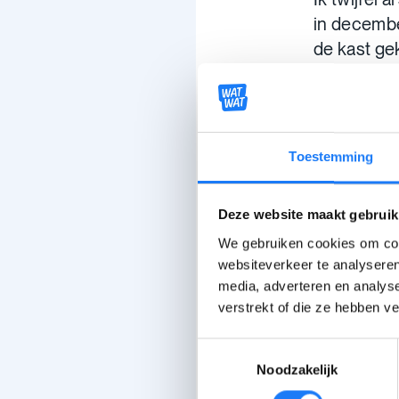
in decembe
de kast ge
negatieve, 
eenmaal.
Ik heb nu ee
Toestemming
mijn situa
dat ik dit 
Deze website maakt gebruik
En ik wil
We gebruiken cookies om cont
tot als ie
websiteverkeer te analyseren
andere.
media, adverteren en analys
verstrekt of die ze hebben v
Er zijn alt
Toestemmingsselectie
niet alleen.
Noodzakelijk
TEKST: Ingez