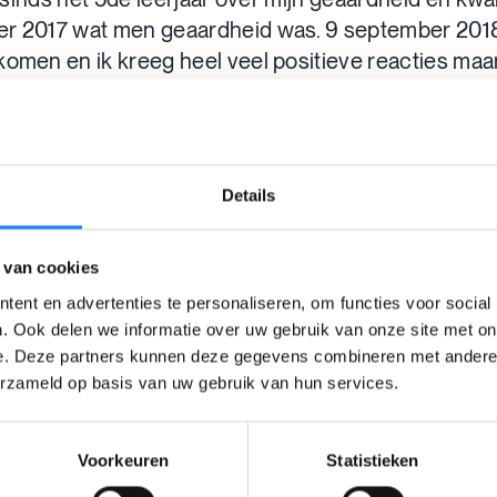
r 2017 wat men geaardheid was. 9 september 2018 
komen en ik kreeg heel veel positieve reacties maa
en dat hoort erbij en ik leer er mee leven want zo zi
n vriendje, vrienden die er altijd voor me zijn, .... Als
Details
tie vroeger was en hoe het nu is ben ik mega trots o
kon doorstaan met veel moeite.
 van cookies
 een boodschap meegeven aan anderen —> Ga niet
ent en advertenties te personaliseren, om functies voor social
mand komt met een oplossing, maar ga het zelf zoek
. Ook delen we informatie over uw gebruik van onze site met on
e. Deze partners kunnen deze gegevens combineren met andere i
erzameld op basis van uw gebruik van hun services.
ijd mensen die van je houden en die jou willen helpen
Voorkeuren
Statistieken
onden verhaal.
We veranderden de naam van de inzender omda