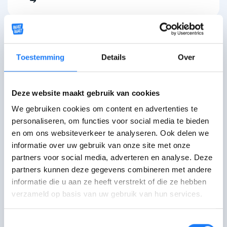
Uit de kast komen
Toestemming
Details
Over
Deze website maakt gebruik van cookies
Hoe vertel ik dat ik LGBTQ+ ben?
We gebruiken cookies om content en advertenties te
personaliseren, om functies voor social media te bieden
en om ons websiteverkeer te analyseren. Ook delen we
informatie over uw gebruik van onze site met onze
Hoe reageer ik best als iemand
partners voor social media, adverteren en analyse. Deze
uit de kast komt?
partners kunnen deze gegevens combineren met andere
informatie die u aan ze heeft verstrekt of die ze hebben
verzameld op basis van uw gebruik van hun services.
Moet ge iets zots weten? Ik ben
Toestemmingsselectie