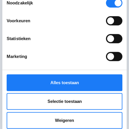
uit de kast gekomen thuis.
Noodzakelijk
Marie, 21 jaar
Lees het verhaal
Voorkeuren
Statistieken
Mijn vriendinnen hielden niet voor
Marketing
zichzelf dat ik biseksueel ben
Saar, 18 jaar
Lees het verhaal
Alles toestaan
Selectie toestaan
Je moet voor jezelf durven
kiezen.
Weigeren
Abdellah, 23 jaar