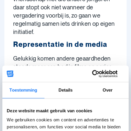
daar stopt ook niet wanneer de
vergadering voorbij is, zo gaan we
regelmatig samen iets drinken op eigen
initiatief.
Representatie in de media
Gelukkig komen andere geaardheden
steeds meer aan bod in films en series.
Je ziet wel dat er geprobeerd wordt om
dat meer te brengen en dat vind ik heel
Toestemming
Details
Over
goed. Maar natuurlijk mag het nog meer
zijn (lacht)!
Deze website maakt gebruik van cookies
Het zou gewoon helpen om meer
We gebruiken cookies om content en advertenties te
bewustzijn te creëren.
Ik vraag
personaliseren, om functies voor social media te bieden
bijvoorbeeld nooit aan iemand of die al