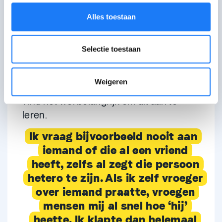
(bijvoorbeeld in een klas) wordt daar
Alles toestaan
geen aandacht aan besteed.
Je wordt daardoor al snel in een hokje
Selectie toestaan
geduwd. Mensen doen dat zeker niet
met opzet. Ik zou er mij ook niet zo van
Weigeren
bewust zijn mocht ik hetero zijn, maar ik
vind het wel belangrijk om dit aan te
leren.
Ik vraag bijvoorbeeld nooit aan
iemand of die al een vriend
heeft, zelfs al zegt die persoon
hetero te zijn. Als ik zelf vroeger
over iemand praatte, vroegen
mensen mij al snel hoe ‘hij’
heette. Ik klapte dan helemaal