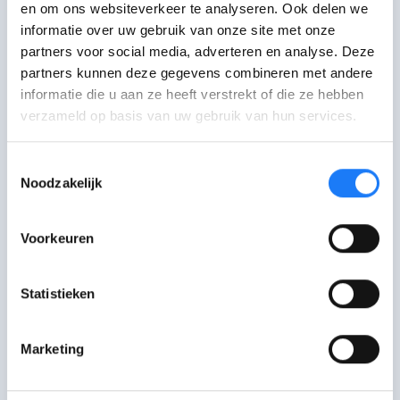
en om ons websiteverkeer te analyseren. Ook delen we
een vriend heeft, zelfs al zegt die
informatie over uw gebruik van onze site met onze
persoon hetero te zijn.
Als ik zelf
partners voor social media, adverteren en analyse. Deze
vroeger over iemand praatte,
partners kunnen deze gegevens combineren met andere
vroegen mensen mij al snel hoe ‘hij’
informatie die u aan ze heeft verstrekt of die ze hebben
verzameld op basis van uw gebruik van hun services.
heette. Ik klapte dan helemaal dicht.
Je hoort ook vaak mensen op straat
Toestemmingsselectie
Noodzakelijk
achter iemands rug praten over of
iemand een jongen of een meisje is. Doe
dat gewoon niet! Vraag dan gewoon aan
Voorkeuren
die persoon welke voornaamwoorden
die gebruikt.
Tijdens mijn eerste
Statistieken
activiteit bij Wel Jong moesten we
ons voorstellen als: “ik ben Morgane,
Marketing
ik ben zij/haar”. Zo wist je het direct
,
maar in het dagelijkse leven