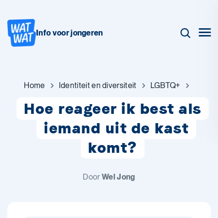
Info voor jongeren
Home
Identiteit en diversiteit
LGBTQ+
Hoe reageer ik best als
iemand uit de kast
komt?
Door
Wel Jong