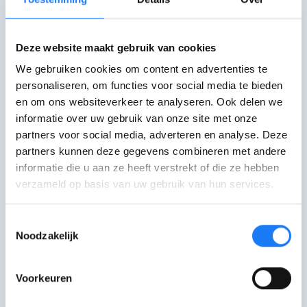
out op zich nutteloos was.
Stel
geen ongepaste vragen
:
Deze website maakt gebruik van cookies
“Vind je mij aantrekkelijk?”
We gebruiken cookies om content en advertenties te
“Hoe ben je zo geworden?”
personaliseren, om functies voor social media te bieden
“Ben je niet bang voor
en om ons websiteverkeer te analyseren. Ook delen we
informatie over uw gebruik van onze site met onze
ziektes?”
partners voor social media, adverteren en analyse. Deze
“Betekent dit dat je eigenlijk
partners kunnen deze gegevens combineren met andere
transgender bent?”
informatie die u aan ze heeft verstrekt of die ze hebben
...
verzameld op basis van uw gebruik van hun services.
Toestemmingsselectie
Noodzakelijk
Wat vond je van deze
pagina?
Voorkeuren