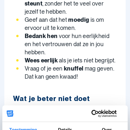
steunt
, zonder het te veel over
jezelf te hebben.
Geef aan dat het
moedig
is om
ervoor uit te komen.
Bedank hen
voor hun eerlijkheid
en het vertrouwen dat ze in jou
hebben.
Wees eerlijk
als je iets niet begrijpt.
Vraag of je een
knuffel
mag geven.
Dat kan geen kwaad!
Wat je beter niet doet
Overreageer niet.
Zeg niet:
“Het maakt voor mij niks
uit."
Dan lijkt het alsof de coming-
Toestemming
Details
Over