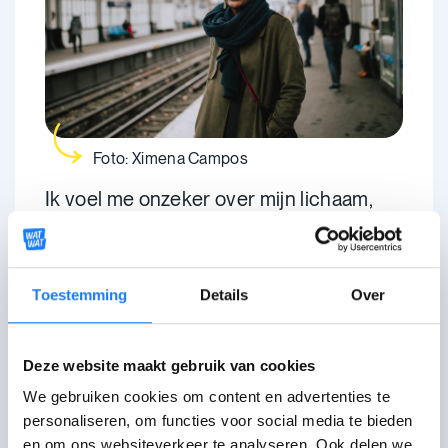
Foto: Ximena Campos
Ik voel me onzeker over mijn lichaam,
want ik heb geen blauwe ogen en lang
haar. Vroeger wou ik wit zijn, omdat witte
meisjes altijd mooi werden genoemd. Ik
Toestemming
Details
Over
was enkel mooi ‘
voor een zwart meisje’
.
Ik voelde me het zwarte eendje.
Deze website maakt gebruik van cookies
Ik ben ongerust, omdat ik twee keer zo
We gebruiken cookies om content en advertenties te
hard moet werken om gezien te kunnen
personaliseren, om functies voor social media te bieden
worden als een volwaardige werknemer.
en om ons websiteverkeer te analyseren. Ook delen we