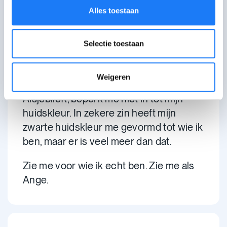
Alles toestaan
Ik voel me niet veilig om mezelf te zijn,
omdat het niet overeenstemt met
Selectie toestaan
iemand anders’ perceptie van een
zwarte vrouw. Soms voel ik me gewoon
niet begrepen.
Weigeren
Alsjeblieft, beperk me niet in tot mijn
huidskleur. In zekere zin heeft mijn
zwarte huidskleur me gevormd tot wie ik
ben, maar er is veel meer dan dat.
Zie me voor wie ik echt ben. Zie me als
Ange.