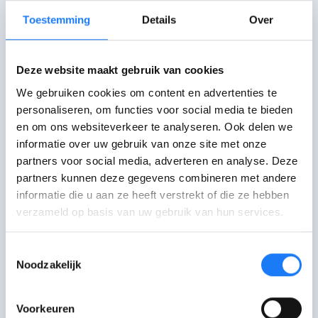
racistisch zegt, enkel omdat die
te
Toestemming
Details
Over
weinig kennis
heeft? Vraag zo rustig
mogelijk of die de uitspraak kan
bewijzen.
Deze website maakt gebruik van cookies
We gebruiken cookies om content en advertenties te
Vergeet niet:
van mening veranderen
personaliseren, om functies voor social media te bieden
vraagt tijd
. Soms heeft het meer zin om
en om ons websiteverkeer te analyseren. Ook delen we
met jullie twee verder te praten op een
informatie over uw gebruik van onze site met onze
rustiger moment.
partners voor social media, adverteren en analyse. Deze
partners kunnen deze gegevens combineren met andere
informatie die u aan ze heeft verstrekt of die ze hebben
Reageerde jij al eens op racisme?
verzameld op basis van uw gebruik van hun services.
Hoe was dat?
Toestemmingsselectie
Deel hier je verhaal voor
Noodzakelijk
#reacttoracism
ORBIT vzw en Avansa Oost-Brabant
Voorkeuren