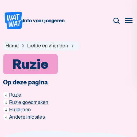
Info voor jongeren
Home
Liefde en vrienden
Ruzie
Op deze pagina
Ruzie
Ruzie goedmaken
Hulplijnen
Andere infosites