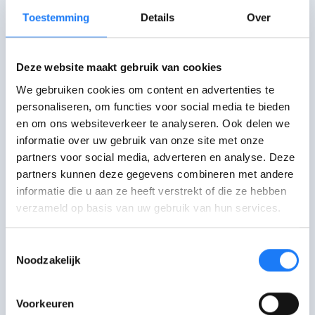
Toestemming
Details
Over
Hulplijnen
Deze website maakt gebruik van cookies
We gebruiken cookies om content en advertenties te
personaliseren, om functies voor social media te bieden
en om ons websiteverkeer te analyseren. Ook delen we
Awel
informatie over uw gebruik van onze site met onze
Awel luistert naar kinderen en jongeren.
partners voor social media, adverteren en analyse. Deze
partners kunnen deze gegevens combineren met andere
informatie die u aan ze heeft verstrekt of die ze hebben
verzameld op basis van uw gebruik van hun services.
Chat met Awel
opent om 18:00
Maandag-zaterdag
Toestemmingsselectie
18:00-22:00 uur. Je kan even in de
Noodzakelijk
wachtrij terechtkomen.
Voorkeuren
Mail met Awel