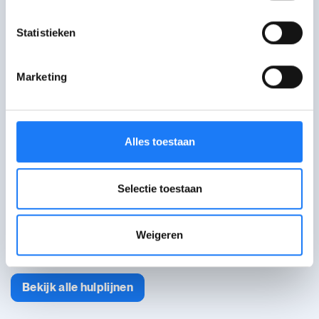
Stuur een mail of vul het
contactformulier in.
Statistieken
Bel met Awel
opent om 16:00
Marketing
102. Van maandag tot
zaterdag van 16:00-22:00 uur.
Woensdag van 14:00-22:00 uur. Je kan
even in de wachtrij komen.
Alles toestaan
Bezoek het forum van Awel
Selectie toestaan
Deel je vraag of verhaal met andere
jongeren of reageer op het verhaal van
iemand anders.
Weigeren
Bekijk alle hulplijnen