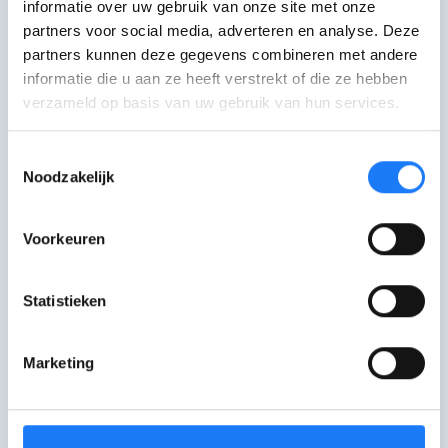
informatie over uw gebruik van onze site met onze
afkeuring blijft bestaan, verlies je niet
partners voor social media, adverteren en analyse. Deze
alleen de belangrijke steunfiguren in je
partners kunnen deze gegevens combineren met andere
informatie die u aan ze heeft verstrekt of die ze hebben
leven, het kan ook je relatie moeilijker
verzameld op basis van uw gebruik van hun services.
maken.
Toestemmingsselectie
Noodzakelijk
Praat erover
Voorkeuren
Chat met Awel
open tot 22:00
Statistieken
Maandag-zaterdag
18:00-22:00 uur. Je kan even in de wachtrij
terechtkomen.
Marketing
Mail met Awel
Stuur een mail of vul het contactformulier