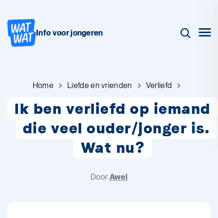
Info voor jongeren
Home
Liefde en vrienden
Verliefd
Ik ben verliefd op iemand
die veel ouder/jonger is.
Wat nu?
Door
Awel