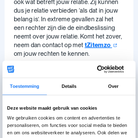
ook wat betreft jouw relatie. Zij kunnen
dus je relatie verbieden ‘als dat in jouw
belang is’. In extreme gevallen zal het
een rechter zijn die de eindbeslissing
neemt over jouw relatie. Komt het zover,
neem dan contact op met
tZitemzo
om jouw rechten te kennen.
Soms kies je er
ondanks afkeuring
van
vrienden en ouders toch voor
om een
relatie te hebben of verder te zetten
,
Toestemming
Details
Over
en slaag je erin een respectvolle relatie
uit te bouwen ondanks het
Deze website maakt gebruik van cookies
leeftijdsverschil. Dat is niet gemakkelijk.
We gebruiken cookies om content en advertenties te
In het beste geval geven jouw ouders of
personaliseren, om functies voor social media te bieden
vrienden nadien toe dat ze fout zaten en
en om ons websiteverkeer te analyseren. Ook delen we
je toch volop steunen. Maar als de