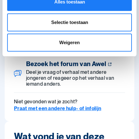
in.
Alles toestaan
Bel met Awel
open tot 22:00
Selectie toestaan
102. Van maandag tot
zaterdag van 16:00-22:00 uur. Woensdag
van 14:00-22:00 uur. Je kan even in de
Weigeren
wachtrij komen.
Bezoek het forum van Awel
Deel je vraag of verhaal met andere
jongeren of reageer op het verhaal van
iemand anders.
Niet gevonden wat je zocht?
Praat met een andere hulp- of infolijn
Wat vond je van deze