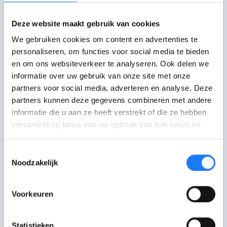
Deze website maakt gebruik van cookies
Praat erover
We gebruiken cookies om content en advertenties te
personaliseren, om functies voor social media te bieden
Mail met Awel
en om ons websiteverkeer te analyseren. Ook delen we
Stuur een mail of vul het contactformulier
informatie over uw gebruik van onze site met onze
in.
partners voor social media, adverteren en analyse. Deze
partners kunnen deze gegevens combineren met andere
informatie die u aan ze heeft verstrekt of die ze hebben
Chat met Awel
open tot 22:00
verzameld op basis van uw gebruik van hun services.
Maandag-zaterdag
18:00-22:00 uur. Je kan even in de wachtrij
terechtkomen.
Toestemmingsselectie
Noodzakelijk
Bel met Awel
open tot 22:00
102. Van maandag tot
Voorkeuren
zaterdag van 16:00-22:00 uur. Woensdag
van 14:00-22:00 uur. Je kan even in de
wachtrij komen.
Statistieken