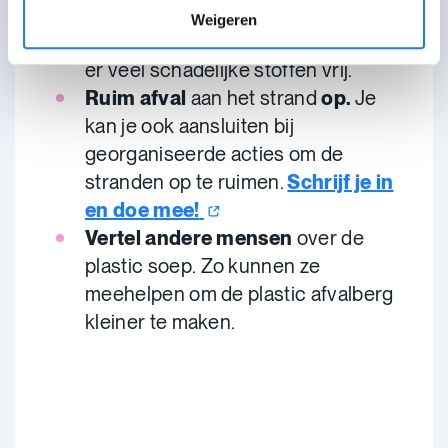
restafval doen. Dat wordt verbrand
Weigeren
met ander grof vuil. En dan komen
er veel schadelijke stoffen vrij.
Ruim afval
aan het strand
op.
Je
kan je ook aansluiten bij
georganiseerde acties om de
stranden op te ruimen.
Schrijf je in
en doe
mee!
Vertel andere mensen
over de
plastic soep.
Zo kunnen ze
meehelpen om de plastic afvalberg
kleiner te maken.