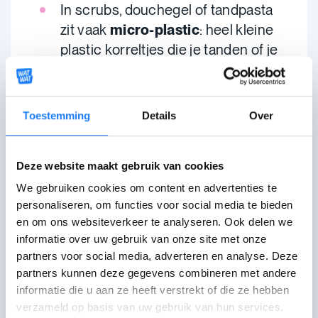
In scrubs, douchegel of tandpasta
zit vaak
micro-plastic
: heel kleine
plastic korreltjes die je tanden of je
huid glad schuren. Ook al zijn ze
klein, ze zijn heel schadelijk voor het
milieu. Via het afvalwater van je
Toestemming
Details
Over
lavabo of bad komt dat micro-
plastic in rivieren en zeeën terecht.
Deze website maakt gebruik van cookies
Koop daarom geen
schoonheidsproducten met
We gebruiken cookies om content en advertenties te
personaliseren, om functies voor social media te bieden
‘polyetheen’.
Dat is een andere
en om ons websiteverkeer te analyseren. Ook delen we
naam voor ‘plastic’.
informatie over uw gebruik van onze site met onze
Teken de
petitie
die de EU
partners voor social media, adverteren en analyse. Deze
vraagt om micro-plastic in
partners kunnen deze gegevens combineren met andere
cosmetica te verbieden.
informatie die u aan ze heeft verstrekt of die ze hebben
Micro-plastic zit ook in
verzameld op basis van uw gebruik van hun services.