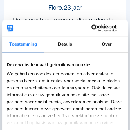
Flore, 23 jaar
Dat is een heel tegenstrijdige gedachte
die ik vaak hoor terugkomen. De logica
van iedereen moet meedoen, maar het
is gemakkelijker om ervan uit te gaan dat
Toestemming
Details
Over
niet iedereen meedoet, dus moet ik ook
niets doen,
dus doe ik niet mee
. En dat
Deze website maakt gebruik van cookies
is frustrerend.
We gebruiken cookies om content en advertenties te
personaliseren, om functies voor social media te bieden
De oplossing voor het hele probleem
en om ons websiteverkeer te analyseren. Ook delen we
zou zijn dat duurzaam leven voor
informatie over uw gebruik van onze site met onze
iedereen toegankelijk wordt. Maar
partners voor social media, adverteren en analyse. Deze
duurzame keuzes zijn niet altijd
partners kunnen deze gegevens combineren met andere
gemakkelijke keuzes
. Zoals het
informatie die u aan ze heeft verstrekt of die ze hebben
voorbeeld treinreizen in plaats van
verzameld op basis van uw gebruik van hun services.