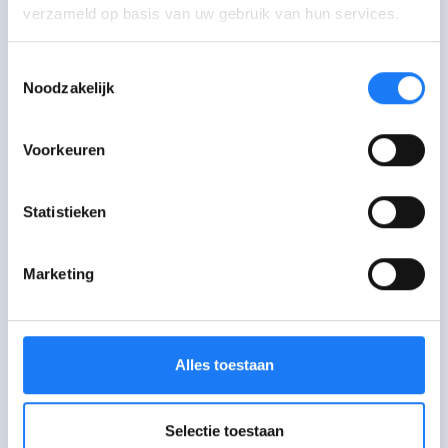
verzameld op basis van uw gebruik van hun services.
Awel
Toestemmingsselectie
Noodzakelijk
Awel luistert naar kinderen en jongeren.
Voorkeuren
Chat met Awel
opent om 18:00
Statistieken
Maandag-zaterdag
18:00-22:00 uur. Je kan even in de
wachtrij terechtkomen.
Marketing
Mail met Awel
Stuur een mail of vul het
Alles toestaan
contactformulier in.
Bel met Awel
opent om 16:00
Selectie toestaan