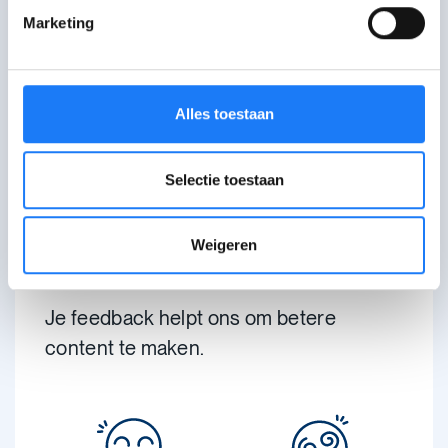
Marketing
FOTO: Toon Grobet
Alles toestaan
Selectie toestaan
Wat vond je van deze
Weigeren
pagina?
Je feedback helpt ons om betere
content te maken.