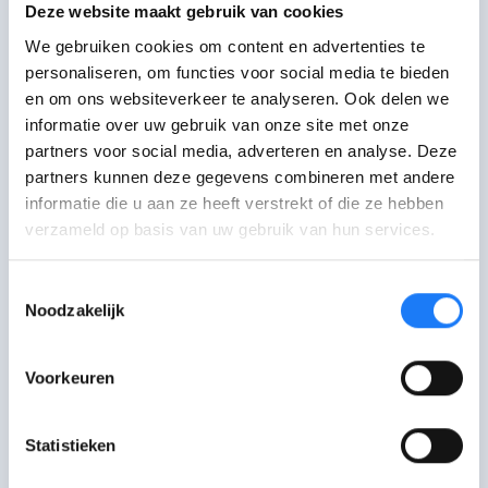
Deze website maakt gebruik van cookies
Hoe is het om in een
We gebruiken cookies om content en advertenties te
gemeenschapsinstelling te
personaliseren, om functies voor social media te bieden
en om ons websiteverkeer te analyseren. Ook delen we
zitten?
informatie over uw gebruik van onze site met onze
partners voor social media, adverteren en analyse. Deze
De jongeren leven
in kleine groepen
partners kunnen deze gegevens combineren met andere
samen met begeleiders
. Ze verblijven
informatie die u aan ze heeft verstrekt of die ze hebben
alleen op een kamer, maar
eten en
verzameld op basis van uw gebruik van hun services.
sporten samen
.
Toestemmingsselectie
Lees hier alles over
Noodzakelijk
gemeenschapsinstellingen
.
Voorkeuren
Statistieken