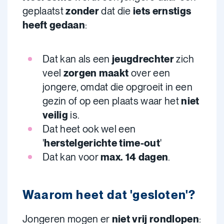
geplaatst
zonder
dat die
iets ernstigs
heeft gedaan
:
Dat kan als een
jeugdrechter
zich
veel
zorgen
maakt
over een
jongere, omdat die opgroeit in een
gezin of op een plaats waar het
niet
veilig
is.
Dat heet ook wel een
'
herstelgerichte time-out
'
Dat kan voor
max. 14 dagen
.
Waarom heet dat 'gesloten'?
Jongeren mogen er
niet vrij rondlopen
: