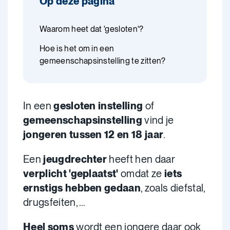
Op deze pagina
Waarom heet dat 'gesloten'?
Hoe is het om in een
gemeenschapsinstelling te zitten?
In een
gesloten instelling
of
gemeenschapsinstelling
vind je
jongeren tussen 12 en 18 jaar
.
Een
jeugdrechter
heeft hen daar
verplicht 'geplaatst'
omdat ze
iets
ernstigs hebben gedaan
, zoals diefstal,
drugsfeiten, …
Heel soms
wordt een jongere daar ook