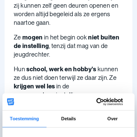
zij kunnen zelf geen deuren openen en
worden altijd begeleid als ze ergens
naartoe gaan.
Ze
mogen
in het begin ook
niet buiten
de instelling
, tenzij dat mag van de
jeugdrechter.
Hun
school, werk en hobby's
kunnen
ze dus niet doen terwijl ze daar zijn. Ze
krijgen wel les
in de
gemeenschapsinstelling.
En ze mogen ook 1 of 2 keer per week
bezoek
krijgen van een ouder, voogd of
Toestemming
Details
Over
andere familie.