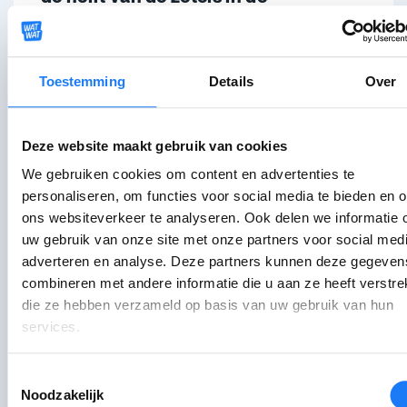
gemeenteraad
hebben.
Meestal
moeten partijen dus
Toestemming
Details
Over
samenwerken
om samen meer dan de
helft te halen (51% of meer). En vaak zijn
er meerdere opties, bijvoorbeeld:
Deze website maakt gebruik van cookies
We gebruiken cookies om content en advertenties te
personaliseren, om functies voor social media te bieden en 
Partij A heeft 35% van de stemmen
ons websiteverkeer te analyseren. Ook delen we informatie 
Partij B heeft 25%
uw gebruik van onze site met onze partners voor social medi
Partij C heeft 20%
adverteren en analyse. Deze partners kunnen deze gegeven
combineren met andere informatie die u aan ze heeft verstrek
die ze hebben verzameld op basis van uw gebruik van hun
Partij A kan hier kiezen of ze
services.
samenwerken met B of C.
Toestemmingsselectie
Partijen moeten dus overeenkomen met
Noodzakelijk