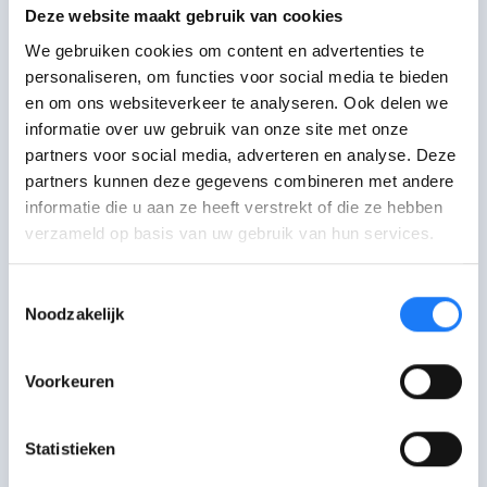
Deze website maakt gebruik van cookies
We gebruiken cookies om content en advertenties te
Wat kan je doen tegen
personaliseren, om functies voor social media te bieden
pesten?
en om ons websiteverkeer te analyseren. Ook delen we
informatie over uw gebruik van onze site met onze
Als je gepest wordt
partners voor social media, adverteren en analyse. Deze
Als je ziet pesten
partners kunnen deze gegevens combineren met andere
Als je zelf pest
informatie die u aan ze heeft verstrekt of die ze hebben
verzameld op basis van uw gebruik van hun services.
De laatste controle van deze pagina was op 8 juli
2025.
Toestemmingsselectie
Noodzakelijk
Voorkeuren
Praat erover
Statistieken
Bezoek het forum van Awel