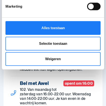
Deel je vraag of verhaal met andere
Marketing
jongeren of reageer op het verhaal van
iemand anders.
Chat met CLB
opent om 17:00
Alles toestaan
Maandag, dinsdag,
donderdag 17:00-21:00 uur. Woensdag
14:00-21:00 uur. Schoolvakanties:
Selectie toestaan
maandag-donderdag 14:00-21:00 uur.
Ga langs bij OverKop
Weigeren
Vind een OverKop-huis in jouw buurt. Ze
hebben elk hun eigen openingsuren.
Bel met Awel
opent om 16:00
102. Van maandag tot
zaterdag van 16:00-22:00 uur. Woensdag
van 14:00-22:00 uur. Je kan even in de
wachtrij komen.