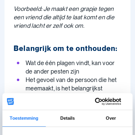
Voorbeeld: Je maakt een grapje tegen
een vriend die altijd te laat komt en die
vriend lacht er zelf ook om.
Belangrijk om te onthouden:
Wat de één plagen vindt, kan voor
de ander pesten zijn
Het gevoel van de persoon die het
meemaakt, is het belangrijkst
Als iemand zegt dat het niet leuk is,
moet je dat serieus nemen
Pesten kan
erge gevolgen
hebben,
Toestemming
Details
Over
dus het is goed om het verschil te
kennen