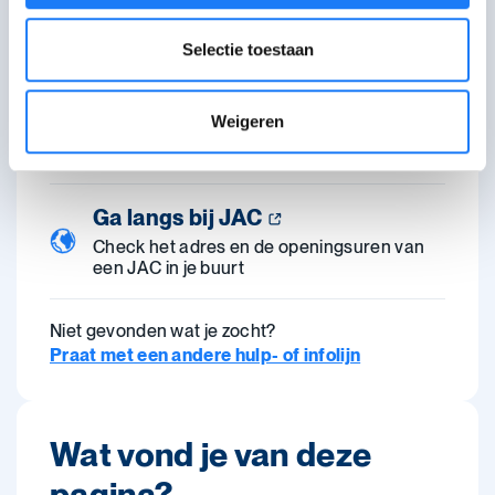
jongeren of reageer op het verhaal van
iemand anders.
Selectie toestaan
Bel met JAC
Weigeren
Kies het JAC dat je wil bellen. Elk JAC heeft
andere openingsuren.
Ga langs bij JAC
Check het adres en de openingsuren van
een JAC in je buurt
Niet gevonden wat je zocht?
Praat met een andere hulp- of infolijn
Wat vond je van deze
pagina?