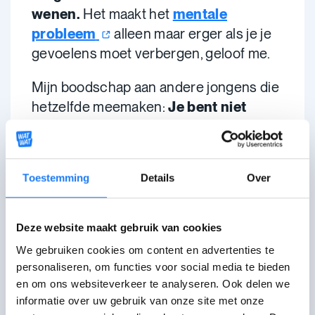
wenen.
Het maakt het
mentale
probleem
alleen maar erger als je je
gevoelens moet verbergen, geloof me.
Mijn boodschap aan andere jongens die
hetzelfde meemaken:
Je bent niet
alleen.
Iedereen struggelt wel eens met
hun gevoelens, en dat is oké.
Als je ziet dat een maat van je het
Toestemming
Details
Over
moeilijk heeft, wees er voor hem.
Praat
en wees begripvol.
Deze website maakt gebruik van cookies
We gebruiken cookies om content en advertenties te
Zie ook:
personaliseren, om functies voor social media te bieden
en om ons websiteverkeer te analyseren. Ook delen we
Met wie praat ik over mijn
informatie over uw gebruik van onze site met onze