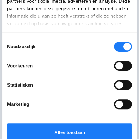
partners voor social media, adverteren en analyse. Deze
gevoelens?
partners kunnen deze gegevens combineren met andere
Hoe zie ik of het slecht gaat met
informatie die u aan ze heeft verstrekt of die ze hebben
iemand?
verzameld op basis van uw gebruik van hun services.
Hoe help ik iemand die zich niet
goed voelt?
Toestemmingsselectie
Noodzakelijk
Voorkeuren
Praat erover
Statistieken
Chat met Awel
opent om 18:00
Maandag-zaterdag
Marketing
18:00-22:00 uur. Je kan even in de wachtrij
terechtkomen.
Bezoek het forum van Awel
Alles toestaan
Deel je vraag of verhaal met andere