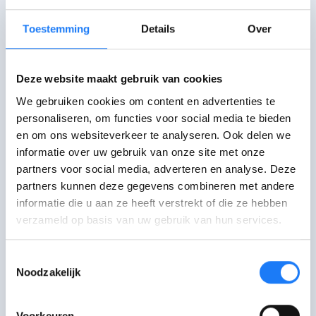
Zoek je een vriend?
Toestemming
Details
Over
Ben je op zoek naar een vriend? Lees
Hoe maak ik
vrienden?
Deze website maakt gebruik van cookies
We gebruiken cookies om content en advertenties te
personaliseren, om functies voor social media te bieden
Of praat met iemand die je
en om ons websiteverkeer te analyseren. Ook delen we
niet kent
informatie over uw gebruik van onze site met onze
partners voor social media, adverteren en analyse. Deze
Praat je liever met iemand die je niet
partners kunnen deze gegevens combineren met andere
kent? En die jouw verhaal zeker niet
informatie die u aan ze heeft verstrekt of die ze hebben
vertelt aan iemand anders? Dat kan ook.
verzameld op basis van uw gebruik van hun services.
Toestemmingsselectie
Huisarts of psycholoog
Noodzakelijk
Je kan altijd met je huisarts praten. Of
Voorkeuren