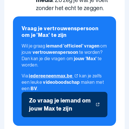
media
. Zo zeg je wat je voelt
zonder het echt te zeggen.
Vraag je vertrouwenspersoon
om je 'Max' te zijn
Wil je graag
iemand 'officieel' vragen
om
jouw
vertrouwenspersoon
te worden?
Dan kan je die vragen om
jouw 'Max'
te
worden.
Via
iedereeneenmax.be
kan je zelfs
een leuke
videoboodschap
maken met
een
BV
.
Zo vraag je iemand om
jouw Max te zijn