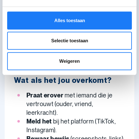
jongeren. Maar één jongere deelde het
adres veelvuldig op sociale media
Alles toestaan
zonder toestemming. Zo groeide het
feestje uit tot een massa-evenement. Er
ontstonden rellen en er raakten
Selectie toestaan
verschillende mensen gewond. Ook die
jongere kreeg een straf.
Weigeren
Wat als het jou overkomt?
Praat erover
met iemand die je
vertrouwt (ouder, vriend,
leerkracht).
Meld het
bij het platform (TikTok,
Instagram).
Bewaar bewijs
(screenshots, links).