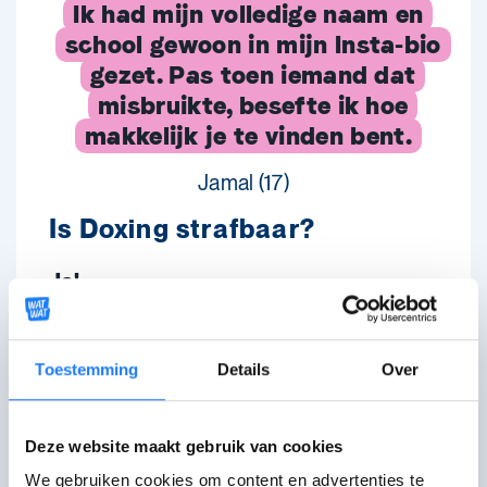
Ik had mijn volledige naam en
school gewoon in mijn Insta-bio
gezet. Pas toen iemand dat
misbruikte, besefte ik hoe
makkelijk je te vinden bent.
Jamal (17)
Is Doxing strafbaar?
Ja!
Privégegevens openbaar maken
Toestemming
Details
Over
zonder jouw toestemming, mag niet.
Die gegevens openbaar maken om
jou te bedreigen of te stalken, mag
Deze website maakt gebruik van cookies
al zeker niet
.
We gebruiken cookies om content en advertenties te