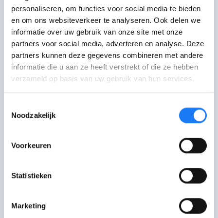
personaliseren, om functies voor social media te bieden
en om ons websiteverkeer te analyseren. Ook delen we
Bijvoorbeeld:
informatie over uw gebruik van onze site met onze
partners voor social media, adverteren en analyse. Deze
Youtuber Acid
was het niet eens met
partners kunnen deze gegevens combineren met andere
de uitspraak in de rechtszaak rond de
informatie die u aan ze heeft verstrekt of die ze hebben
overleden student Sanda Dia en deelde
verzameld op basis van uw gebruik van hun services.
in een video de namen van
verschillende
Reuzegommers
. Hij werd
Toestemmingsselectie
Noodzakelijk
daarvoor veroordeeld door de
rechtbank tot 3 maanden
Voorkeuren
gevangenisstraf met uitstel en 800 euro
geldboete.
Statistieken
Zegt
Project X
in Nederland je nog iets?
Het begon als een gezellig
Marketing
verjaardagsfeestje voor een paar