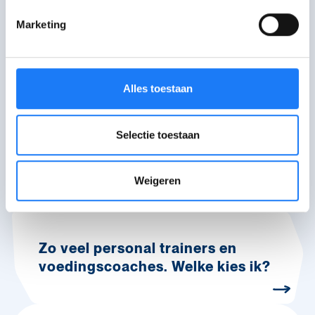
Marketing
Meer info en verhalen
Alles toestaan
Selectie toestaan
Advies over gezondheid,
voeding, sport of skincare. Hoe
weet ik wat klopt?
Weigeren
Zo veel personal trainers en
voedingscoaches. Welke kies ik?