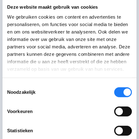
Wat vond je van deze
Deze website maakt gebruik van cookies
pagina?
We gebruiken cookies om content en advertenties te
personaliseren, om functies voor social media te bieden
Je feedback helpt ons om betere
en om ons websiteverkeer te analyseren. Ook delen we
content te maken.
informatie over uw gebruik van onze site met onze
partners voor social media, adverteren en analyse. Deze
partners kunnen deze gegevens combineren met andere
informatie die u aan ze heeft verstrekt of die ze hebben
verzameld op basis van uw gebruik van hun services.
Toestemmingsselectie
Ik ben geholpen
Verwarrend
Noodzakelijk
Voorkeuren
Ik heb nog vragen
Niet wat ik zocht
Statistieken